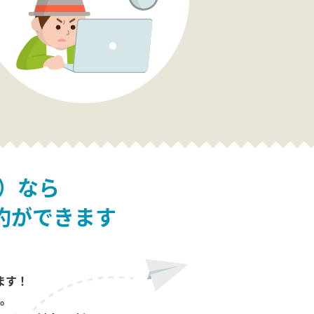
）なら
約ができます
ます！
。