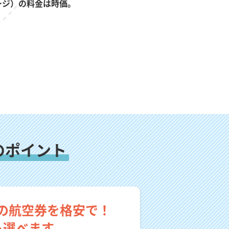
ージ）の料金は時価。
のポイント
の航空券を格安で！
も選べます。