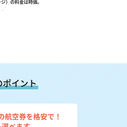
ージ）の料金は時価。
のポイント
の航空券を格安で！
も選べます。