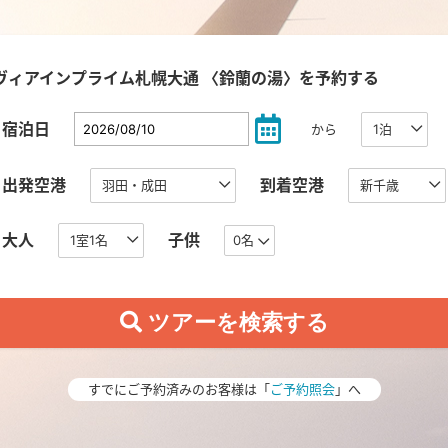
ヴィアインプライム札幌大通 〈鈴蘭の湯〉を予約する
宿泊日
から
出発空港
到着空港
大人
子供
0名
すでにご予約済みのお客様は「
ご予約照会
」へ