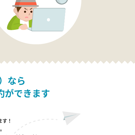
）なら
約ができます
ます！
。