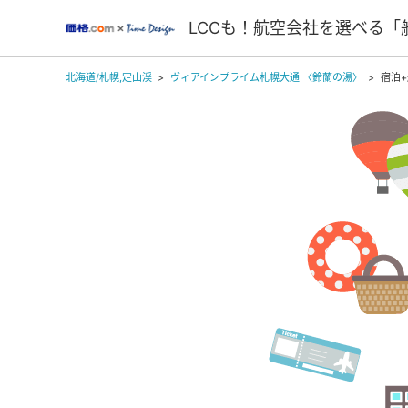
LCCも！航空会社を選べる「
北海道/札幌,定山渓
ヴィアインプライム札幌大通 〈鈴蘭の湯〉
宿泊