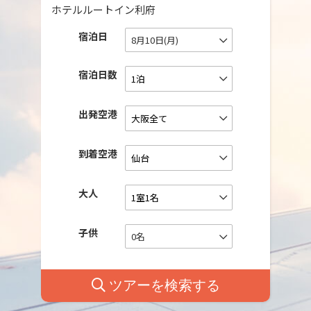
ホテルルートイン利府
宿泊日
8月10日(月)
宿泊日数
出発空港
到着空港
大人
子供
0名