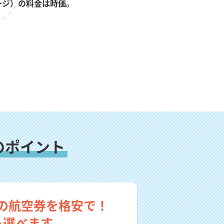
ージ）の料金は時価。
のポイント
の航空券を格安で！
も選べます。