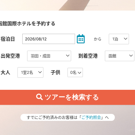
函館国際ホテルを予約する
宿泊日
から
出発空港
到着空港
大人
子供
0名
すでにご予約済みのお客様は「
ご予約照会
」へ