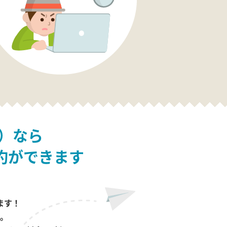
）なら
約ができます
ます！
。