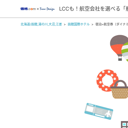
LCCも！航空会社を選べる「
北海道/函館,湯の川,大沼,江差
函館国際ホテル
宿泊+航空券（ダイナ