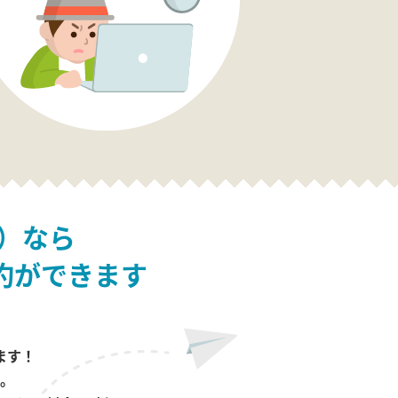
）なら
約ができます
ます！
。