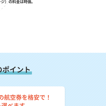
ージ）の料金は時価。
のポイント
の航空券を格安で！
も選べます。