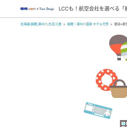
LCCも！航空会社を選べる「
北海道/函館,湯の川,大沼,江差
函館・湯の川温泉 ホテル万惣
宿泊+航