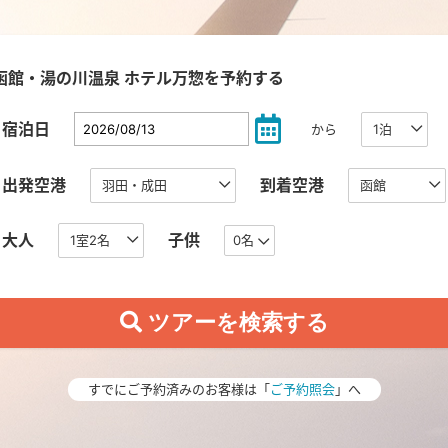
函館・湯の川温泉 ホテル万惣を予約する
宿泊日
から
出発空港
到着空港
大人
子供
0名
すでにご予約済みのお客様は「
ご予約照会
」へ