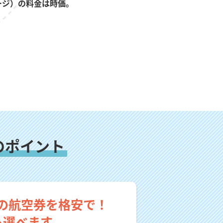
ージ）の料金は時価。
のポイント
の航空券を格安で！
も選べます。