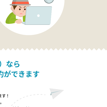
）なら
約ができます
ます！
。