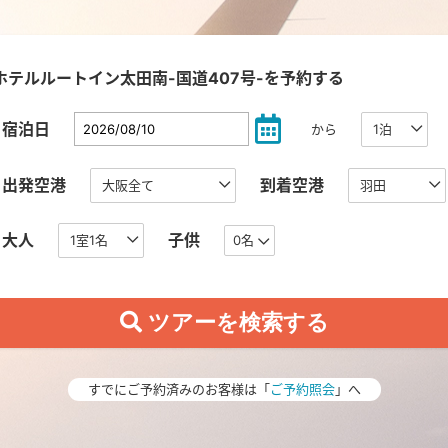
ホテルルートイン太田南-国道407号-を予約する
宿泊日
から
出発空港
到着空港
大人
子供
0名
すでにご予約済みのお客様は「
ご予約照会
」へ