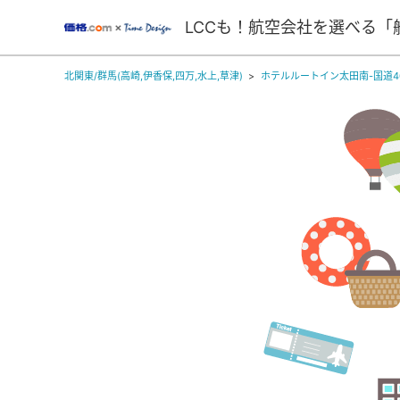
LCCも！航空会社を選べる「
北関東/群馬(高崎,伊香保,四万,水上,草津)
ホテルルートイン太田南-国道40