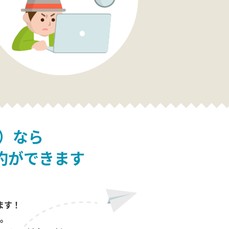
）なら
約ができます
ます！
。