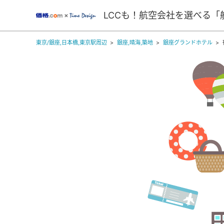
LCCも！航空会社を選べる「
東京/銀座,日本橋,東京駅周辺
銀座,晴海,築地
銀座グランドホテル