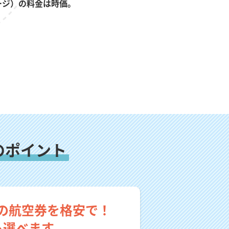
ージ）の料金は時価。
のポイント
の航空券を格安で！
も選べます。