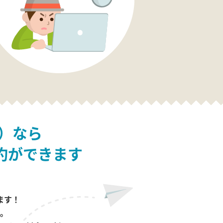
）なら
約ができます
ます！
。