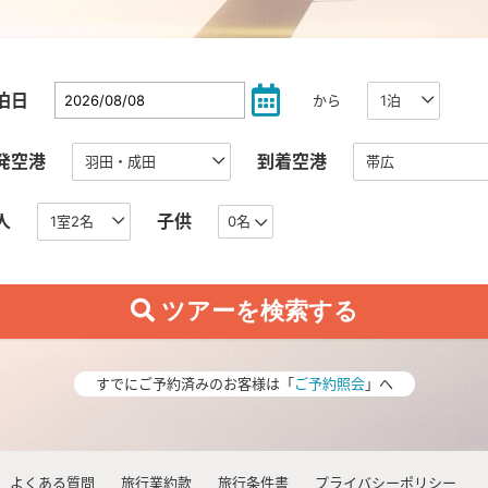
泊日
から
発空港
到着空港
人
子供
0名
すでにご予約済みのお客様は「
ご予約照会
」へ
よくある質問
旅行業約款
旅行条件書
プライバシーポリシー