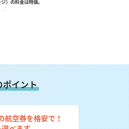
ージ）の料金は時価。
のポイント
の航空券を格安で！
も選べます。