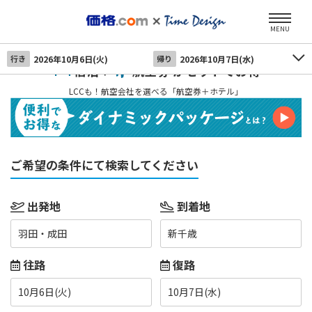
MENU
行き
2026年10月6日(火)
帰り
2026年10月7日(水)
宿泊＋
航空券 がセットでお得
LCCも！航空会社を選べる「航空券＋ホテル」
ご希望の条件にて検索してください
出発地
到着地
羽田・成田
新千歳
往路
復路
10月6日(火)
10月7日(水)