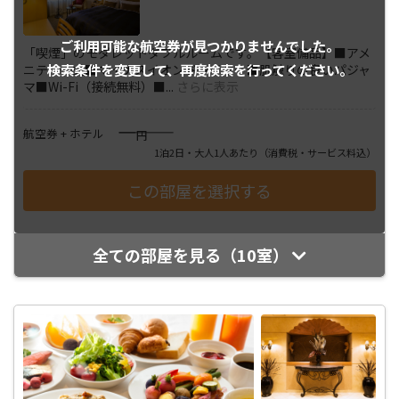
ご利用可能な航空券が
見つかりませんでした。
「喫煙」のモダレットダブルルームです。【客室備品】■アメ
検索条件を変更して、
再度検索を行ってください。
ニティ一式■マイナスイオンドライヤー■肌触りの良いパジャ
マ■Wi-Fi（接続無料）■
...
さらに表示
――――
航空券 + ホテル
円
1泊2日・大人1人あたり
（消費税・サービス料込）
全ての部屋を見る（10室）