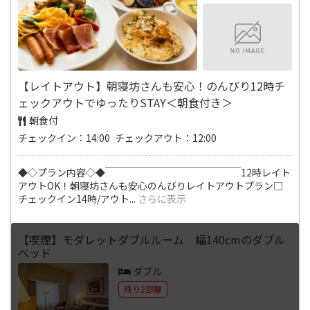
【レイトアウト】朝寝坊さんも安心！のんびり12時チ
ェックアウトでゆったりSTAY＜朝食付き＞
朝食付
チェックイン：14:00 チェックアウト：12:00
◆◇プラン内容◇◆￣￣￣￣￣￣￣￣￣￣￣￣￣￣12時レイト
アウトOK！朝寝坊さんも安心のんびりレイトアウトプラン□
チェックイン14時/アウト
...
さらに表示
【喫煙】モダレットダブルルーム 幅140cmのダブル
ベッド
ダブル
残り2部屋