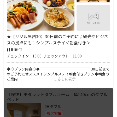
★【リソル早割30】30日前のご予約に♪観光やビジネ
スの拠点にも！シンプルステイ＜朝食付き＞
朝食付
チェックイン：15:00 チェックアウト：11:00
◆◇プラン内容◇◆￣￣￣￣￣￣￣￣￣￣￣￣￣￣30日前まで
のご予約にオススメ！シンプルステイ朝食付きプラン◆朝食の
ご案内￣￣￣￣￣￣￣￣￣￣
...
さらに表示
【喫煙】モダレットダブルルーム 幅140cmのダブル
ベッド
ダブル
残り2部屋