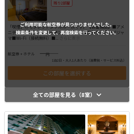
残り2部屋
ご利用可能な航空券が
見つかりませんでした。
「喫煙」のモダレットダブルルームです。【客室備品】■アメ
検索条件を変更して、
再度検索を行ってください。
ニティ一式■マイナスイオンドライヤー■肌触りの良いパジャ
マ■Wi-Fi（接続無料）■
...
さらに表示
――――
航空券 + ホテル
円
1泊2日・大人1人あたり
（消費税・サービス料込）
全ての部屋を見る（8室）