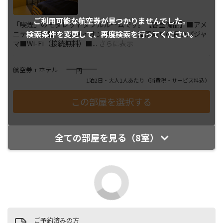
ご利用可能な航空券が
見つかりませんでした。
「喫煙」のモダレットダブルルームです。【客室備品】■アメ
検索条件を変更して、
再度検索を行ってください。
ニティ一式■マイナスイオンドライヤー■肌触りの良いパジャ
マ■Wi-Fi（接続無料）■
...
さらに表示
――――
航空券 + ホテル
円
1泊2日・大人1人あたり
（消費税・サービス料込）
全ての部屋を見る（8室）
ご予約済みの方