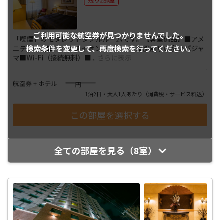
ご利用可能な航空券が
見つかりませんでした。
「喫煙」のモダレットダブルルームです。【客室備品】■アメ
検索条件を変更して、
再度検索を行ってください。
ニティ一式■マイナスイオンドライヤー■肌触りの良いパジャ
マ■Wi-Fi（接続無料）■
...
さらに表示
――――
航空券 + ホテル
円
1泊2日・大人1人あたり
（消費税・サービス料込）
全ての部屋を見る（8室）