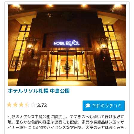
ホテルリソル札幌 中島公園
3.73
79件のクチコミ
札幌のオアシス中島公園に隣接し、すすきのへも歩いて行ける好立
地。柔らかな色調の客室は遮音にも配慮。家具や調度品は米国デザ
イナー設計による物でハイセンスな雰囲気。客室の天井は高く窓も
大きい。