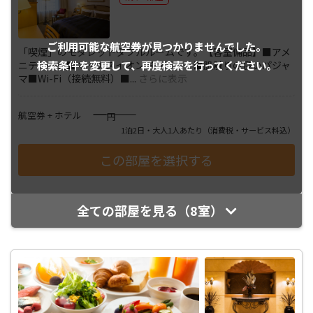
ご利用可能な航空券が
見つかりませんでした。
「喫煙」のモダレットダブルルームです。【客室備品】■アメ
検索条件を変更して、
再度検索を行ってください。
ニティ一式■マイナスイオンドライヤー■肌触りの良いパジャ
マ■Wi-Fi（接続無料）■
...
さらに表示
――――
航空券 + ホテル
円
1泊2日・大人1人あたり
（消費税・サービス料込）
全ての部屋を見る（8室）