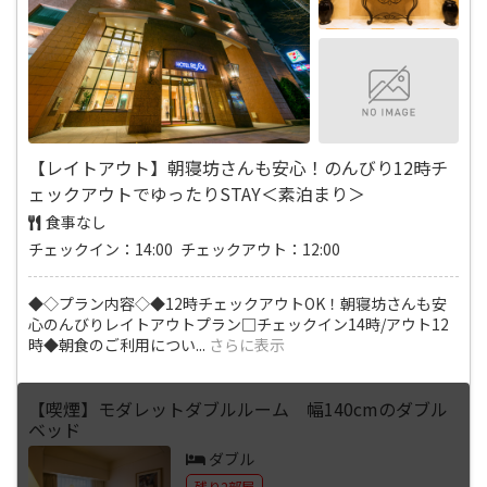
【レイトアウト】朝寝坊さんも安心！のんびり12時チ
ェックアウトでゆったりSTAY＜素泊まり＞
食事なし
チェックイン：14:00 チェックアウト：12:00
◆◇プラン内容◇◆12時チェックアウトOK！朝寝坊さんも安
心のんびりレイトアウトプラン□チェックイン14時/アウト12
時◆朝食のご利用につい
...
さらに表示
【喫煙】モダレットダブルルーム 幅140cmのダブル
ベッド
ダブル
残り2部屋