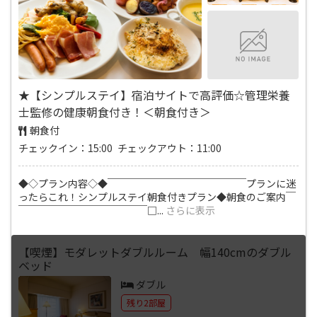
★【シンプルステイ】宿泊サイトで高評価☆管理栄養
士監修の健康朝食付き！＜朝食付き＞
朝食付
チェックイン：15:00 チェックアウト：11:00
◆◇プラン内容◇◆￣￣￣￣￣￣￣￣￣￣￣￣￣￣プランに迷
ったらこれ！シンプルステイ朝食付きプラン◆朝食のご案内￣
￣￣￣￣￣￣￣￣￣￣￣￣￣□
...
さらに表示
【喫煙】モダレットダブルルーム 幅140cmのダブル
ベッド
ダブル
残り2部屋