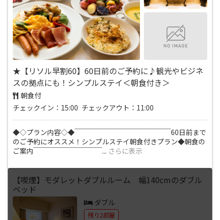
★【リソル早割60】60日前のご予約に♪観光やビジネ
スの拠点にも！シンプルステイ＜朝食付き＞
朝食付
チェックイン：15:00 チェックアウト：11:00
◆◇プラン内容◇◆￣￣￣￣￣￣￣￣￣￣￣￣￣￣60日前まで
のご予約にオススメ！シンプルステイ朝食付きプラン◆朝食の
ご案内￣￣￣￣￣￣￣￣￣￣
...
さらに表示
【喫煙】モダレットダブルルーム 幅140cmのダブル
ベッド
ダブル
残り2部屋