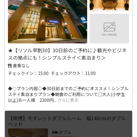
★【リソル早割30】30日前のご予約に♪観光やビジネ
スの拠点にも！シンプルステイ＜素泊まり＞
食事なし
チェックイン：15:00 チェックアウト：11:00
◆◇プラン内容◇◆30日前までのご予約にオススメ！シンプル
ステイ素泊まりプラン◆朝食のご利用について□大人(小学生
以上)お一人様 2200円
...
さらに表示
【喫煙】モダレットダブルルーム 幅140cmのダブル
ベッド
ダブル