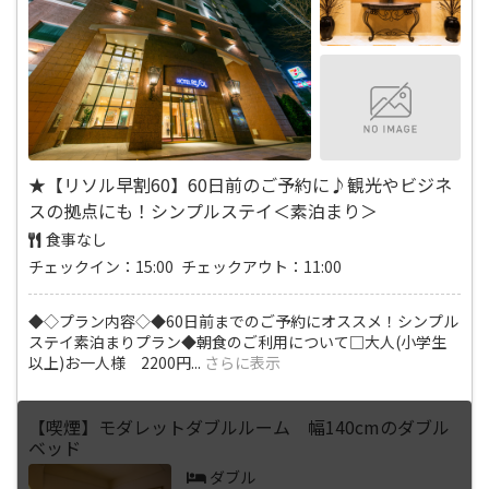
★【リソル早割60】60日前のご予約に♪観光やビジネ
スの拠点にも！シンプルステイ＜素泊まり＞
食事なし
チェックイン：15:00 チェックアウト：11:00
◆◇プラン内容◇◆60日前までのご予約にオススメ！シンプル
ステイ素泊まりプラン◆朝食のご利用について□大人(小学生
以上)お一人様 2200円
...
さらに表示
【喫煙】モダレットダブルルーム 幅140cmのダブル
ベッド
ダブル