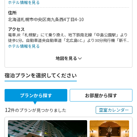
ホテル情報を見る
住所
北海道札幌市中央区南九条西4丁目4-10
アクセス
電車JR「札幌駅」にて乗り換え、地下鉄南北線「中島公園駅」より
徒歩1分。自動車道央自動車道「北広島I.C.」より30分飛行機「新千
歳空港」より高速バスで「中島公園」方面へ約90分。
ホテル情報を見る
地図を見る
宿泊プランを選択してください
プランから探す
お部屋から探す
12
空室カレンダー
件のプランが見つかりました