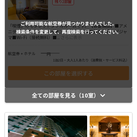
残り2部屋
ご利用可能な航空券が
見つかりませんでした。
「喫煙」のモダレットダブルルームです。【客室備品】■アメ
検索条件を変更して、
再度検索を行ってください。
ニティ一式■マイナスイオンドライヤー■肌触りの良いパジャ
マ■Wi-Fi（接続無料）■
...
さらに表示
――――
航空券 + ホテル
円
1泊2日・大人1人あたり
（消費税・サービス料込）
全ての部屋を見る（10室）