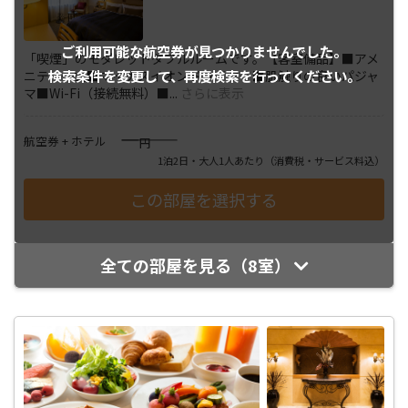
ご利用可能な航空券が
見つかりませんでした。
「喫煙」のモダレットダブルルームです。【客室備品】■アメ
検索条件を変更して、
再度検索を行ってください。
ニティ一式■マイナスイオンドライヤー■肌触りの良いパジャ
マ■Wi-Fi（接続無料）■
...
さらに表示
――――
航空券 + ホテル
円
1泊2日・大人1人あたり
（消費税・サービス料込）
全ての部屋を見る（8室）