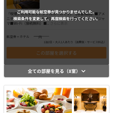
ご利用可能な航空券が
見つかりませんでした。
「喫煙」のモダレットダブルルームです。【客室備品】■アメ
検索条件を変更して、
再度検索を行ってください。
ニティ一式■マイナスイオンドライヤー■肌触りの良いパジャ
マ■Wi-Fi（接続無料）■
...
さらに表示
――――
航空券 + ホテル
円
1泊2日・大人1人あたり
（消費税・サービス料込）
全ての部屋を見る（8室）