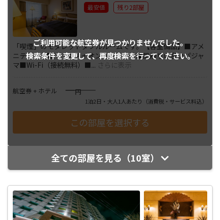
最安値
残り2部屋
ご利用可能な航空券が
見つかりませんでした。
「喫煙」のモダレットダブルルームです。【客室備品】■アメ
検索条件を変更して、
再度検索を行ってください。
ニティ一式■マイナスイオンドライヤー■肌触りの良いパジャ
マ■Wi-Fi（接続無料）■
...
さらに表示
――――
航空券 + ホテル
円
1泊2日・大人1人あたり
（消費税・サービス料込）
全ての部屋を見る（10室）