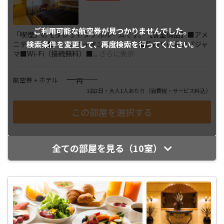
ご利用可能な航空券が
見つかりませんでした。
「喫煙」のモダレットダブルルームです。【客室備品】■アメ
検索条件を変更して、
再度検索を行ってください。
ニティ一式■マイナスイオンドライヤー■肌触りの良いパジャ
マ■Wi-Fi（接続無料）■
...
さらに表示
――――
航空券 + ホテル
円
1泊2日・大人1人あたり
（消費税・サービス料込）
全ての部屋を見る（10室）