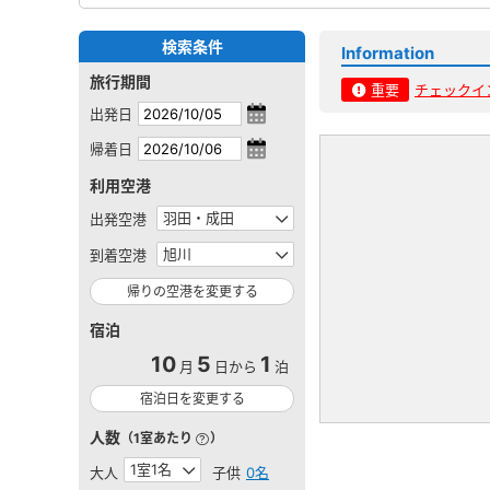
検索条件
Information
旅行期間
重要
チェックイ
出発日
帰着日
利用空港
出発空港
到着空港
帰りの空港を変更する
宿泊
10
5
1
月
日から
泊
宿泊日を変更する
人数
（1室あたり
）
大人
子供
0名