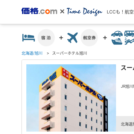
LCCも！航
北海道/旭川
スーパーホテル旭川
スー
JR旭
北海道旭