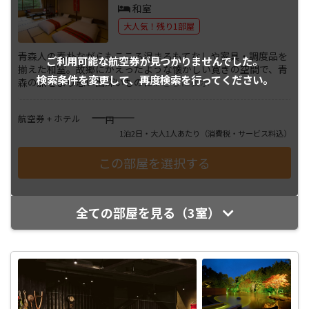
和室
大人気！残り1部屋
青森人の素朴ながらもこころ温まるもてなしや家具・調度品を
ご利用可能な航空券が
見つかりませんでした。
揃えた和室。故郷にかえったような懐かしい寛ぎの空間で、青
検索条件を変更して、
再度検索を行ってください。
森の旅をより思い出深いものに
...
さらに表示
――――
航空券 + ホテル
円
1泊2日・大人1人あたり
（消費税・サービス料込）
全ての部屋を見る（3室）