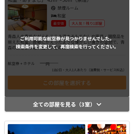
禁煙ルーム
和室
最安値
大人気！残り1部屋
青森人の素朴ながらもこころ温まるもてなしや家具・調度品を
ご利用可能な航空券が
見つかりませんでした。
揃えた和室。故郷にかえったような懐かしい寛ぎの空間で、青
検索条件を変更して、
再度検索を行ってください。
森の旅をより思い出深いものに
...
さらに表示
――――
航空券 + ホテル
円
1泊2日・大人1人あたり
（消費税・サービス料込）
全ての部屋を見る（3室）