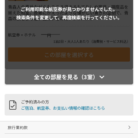
青森人の素朴ながらもこころ温まるもてなしや家具・調度品を
ご利用可能な航空券が
見つかりませんでした。
揃えた和室。故郷にかえったような懐かしい寛ぎの空間で、青
検索条件を変更して、
再度検索を行ってください。
森の旅をより思い出深いものに
...
さらに表示
――――
航空券 + ホテル
円
1泊2日・大人1人あたり
（消費税・サービス料込）
全ての部屋を見る（3室）
ご予約済みの方
ご宿泊、航空券、お支払い情報の確認はこちら
旅行業約款