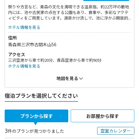
祭りや方言など、青森の文化を満喫できる温泉宿。約22万坪の敷地
内には、池や古民家の点在する公園もあり、食事や、多彩なアクテ
ィビティをご用意しています。源泉かけ流しで、池に浮かぶ開放的
な露天風呂「浮湯」でくつろぎ、かっちゃ（お母さん）のぬくもり
ホテル情報を見る
ご飯が楽しめるビュッフェレストランをお楽しみください。
住所
青森県三沢市古間木山56
アクセス
三沢空港から車で約20分、青森空港から車で約90分
ホテル情報を見る
地図を見る
宿泊プランを選択してください
プランから探す
お部屋から探す
3
空室カレンダー
件のプランが見つかりました