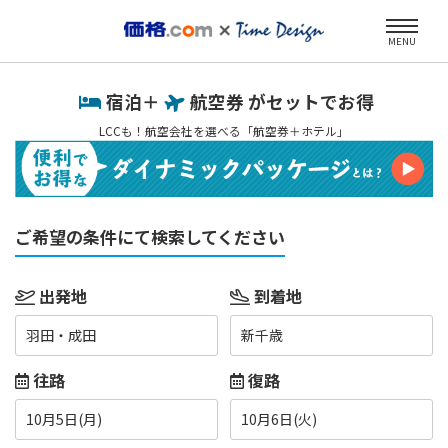
MENU
宿泊＋
航空券 がセットでお得
LCCも！航空会社を選べる「航空券＋ホテル」
ご希望の条件にて検索してください
出発地
到着地
羽田・成田
新千歳
往路
復路
10月5日(月)
10月6日(火)