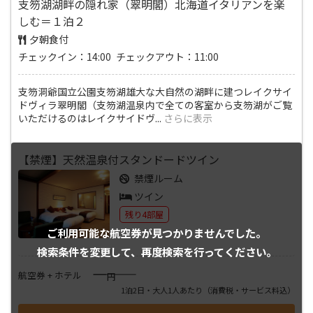
支笏湖湖畔の隠れ家（翠明閣）北海道イタリアンを楽
しむ＝１泊２
夕朝食付
チェックイン：14:00 チェックアウト：11:00
支笏洞爺国立公園支笏湖雄大な大自然の湖畔に建つレイクサイ
ドヴィラ翠明閣（支笏湖温泉内で全ての客室から支笏湖がご覧
いただけるのはレイクサイドヴ
...
さらに表示
【禁煙】天然温泉付スタンドードツイン
禁煙ルーム
ツイン
残り4部屋
ご利用可能な航空券が
見つかりませんでした。
検索条件を変更して、
再度検索を行ってください。
――――
航空券 + ホテル
円
1泊2日・大人1人あたり
（消費税・サービス料込）