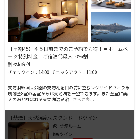
【早割45】４５日前までのご予約でお得！＝ホームペ
ージ特別料金＝ご宿泊代最大10％割
夕朝食付
チェックイン：14:00 チェックアウト：11:00
支笏洞爺国立公園の支笏湖を目の前に望むレクサイドヴィラ翠
明閣全8室の客室からは支笏湖を一望できます。また全室に美
人の湯と呼ばれる支笏湖温泉浴
...
さらに表示
【禁煙】天然温泉付スタンドードツイン
禁煙ルーム
ツイン