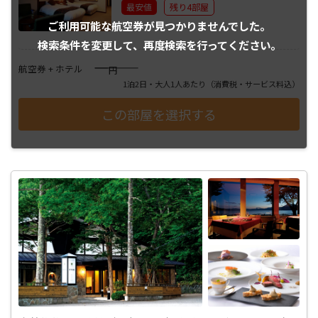
最安値
残り4部屋
ご利用可能な航空券が
見つかりませんでした。
検索条件を変更して、
再度検索を行ってください。
――――
航空券 + ホテル
円
1泊2日・大人1人あたり
（消費税・サービス料込）