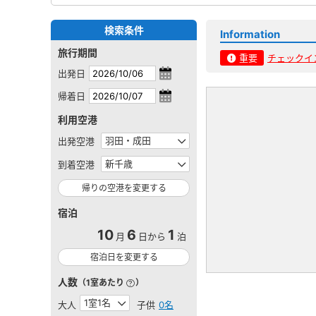
検索条件
Information
旅行期間
重要
チェックイ
出発日
帰着日
利用空港
出発空港
到着空港
帰りの空港を変更する
宿泊
10
6
1
月
日から
泊
宿泊日を変更する
人数
（1室あたり
）
大人
子供
0名