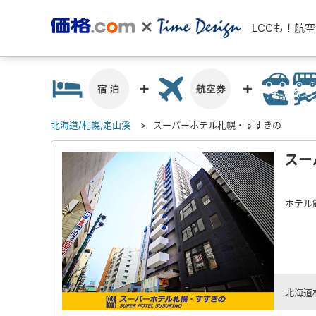
LCCも！航
北海道/札幌,定山渓
スーパーホテル札幌・すすきの
スー
ホテル
北海道