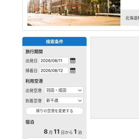
北海道
検索条件
旅行期間
出発日
帰着日
利用空港
出発空港
到着空港
帰りの空港を変更する
宿泊
8
11
1
月
日から
泊