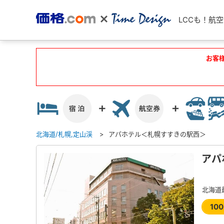
LCCも！航
お客
北海道/札幌,定山渓
アパホテル＜札幌すすきの駅西＞
アパ
北海道
10