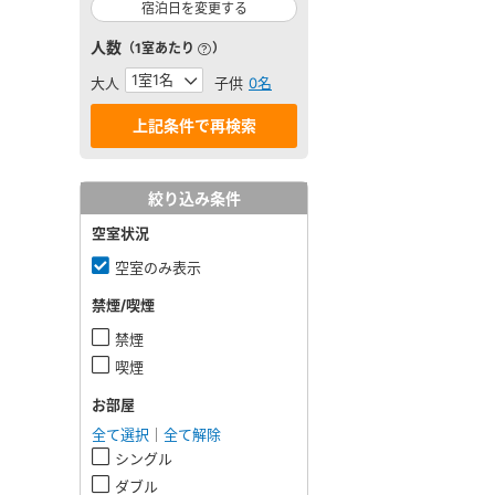
宿泊日を変更する
人数
（1室あたり
）
大人
子供
0名
絞り込み条件
空室状況
空室のみ表示
禁煙/喫煙
禁煙
喫煙
お部屋
全て選択
｜
全て解除
シングル
ダブル