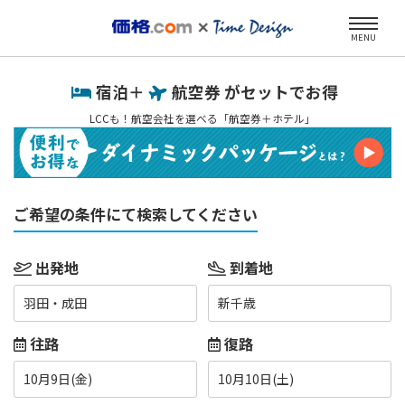
MENU
宿泊＋
航空券 がセットでお得
LCCも！航空会社を選べる「航空券＋ホテル」
ご希望の条件にて検索してください
出発地
到着地
羽田・成田
新千歳
往路
復路
10月9日(金)
10月10日(土)