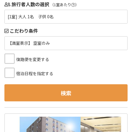
旅行者人数の選択
（1室あたり
）
[1室] 大人 1名 子供 0名
こだわり条件
【満室表示】 空室のみ
復路便を変更する
宿泊日程を指定する
検索