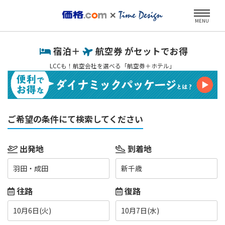
MENU
宿泊＋
航空券 がセットでお得
LCCも！航空会社を選べる「航空券＋ホテル」
ご希望の条件にて検索してください
出発地
到着地
羽田・成田
新千歳
往路
復路
10月6日(火)
10月7日(水)