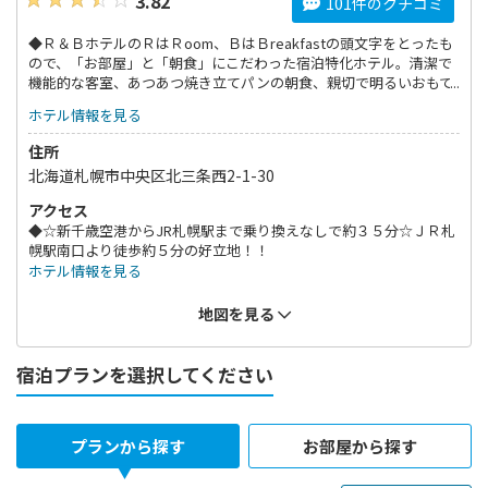
3.82
101件のクチコミ
◆Ｒ＆ＢホテルのＲはＲoom、ＢはＢreakfastの頭文字をとったも
ので、「お部屋」と「朝食」にこだわった宿泊特化ホテル。清潔で
機能的な客室、あつあつ焼き立てパンの朝食、親切で明るいおもて
なしが魅力。
ホテル情報を見る
住所
北海道札幌市中央区北三条西2-1-30
アクセス
◆☆新千歳空港からJR札幌駅まで乗り換えなしで約３５分☆ＪＲ札
幌駅南口より徒歩約５分の好立地！！
ホテル情報を見る
地図を見る
宿泊プランを選択してください
プランから探す
お部屋から探す