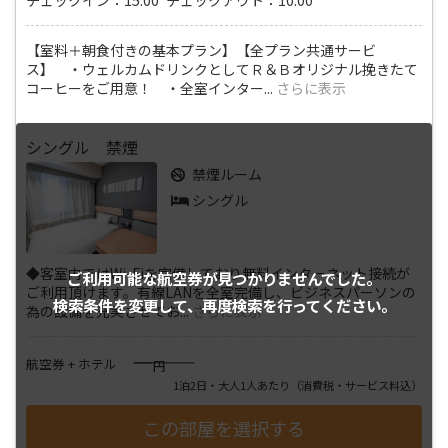
【室料＋朝食付きの基本プラン】【全プラン共通サービ
ス】 ・ウェルカムドリンクとしてＲ＆Ｂオリジナル挽きたて
コーヒーをご用意！ ・全室インター
...
さらに表示
シングル 禁煙
禁煙ルーム
シングル
◆客室内ではWi-Fiを完備しており無料インターネット接続が
ご利用可能な航空券が
見つかりませんでした。
ご利用頂けます。有線LANを全室完備し、ビジネスパーソンの
検索条件を変更して、
再度検索を行ってください。
為の設備を充実させてお
...
さらに表示
――――
航空券 + ホテル
円
1泊2日・大人1人あたり
（消費税・サービス料込）