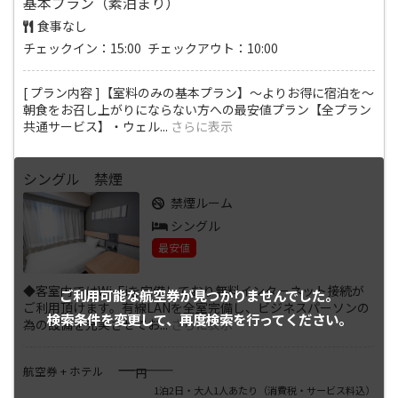
基本プラン（素泊まり）
食事なし
チェックイン：15:00 チェックアウト：10:00
[ プラン内容 ]【室料のみの基本プラン】～よりお得に宿泊を～
朝食をお召し上がりにならない方への最安値プラン【全プラン
共通サービス】・ウェル
...
さらに表示
シングル 禁煙
禁煙ルーム
シングル
最安値
◆客室内ではWi-Fiを完備しており無料インターネット接続が
ご利用可能な航空券が
見つかりませんでした。
ご利用頂けます。有線LANを全室完備し、ビジネスパーソンの
検索条件を変更して、
再度検索を行ってください。
為の設備を充実させてお
...
さらに表示
――――
航空券 + ホテル
円
1泊2日・大人1人あたり
（消費税・サービス料込）