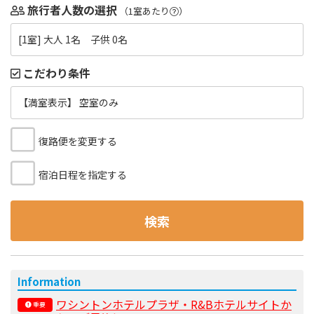
旅行者人数の選択
（1室あたり
）
[1室] 大人 1名 子供 0名
こだわり条件
【満室表示】 空室のみ
復路便を変更する
宿泊日程を指定する
検索
Information
ワシントンホテルプラザ・R&Bホテルサイトか
重要