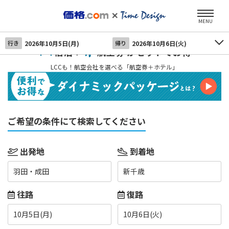
MENU
行き
2026年10月5日(月)
帰り
2026年10月6日(火)
宿泊＋
航空券 がセットでお得
LCCも！航空会社を選べる「航空券＋ホテル」
ご希望の条件にて検索してください
出発地
到着地
羽田・成田
新千歳
往路
復路
10月5日(月)
10月6日(火)