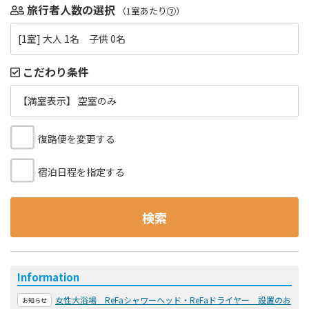
旅行者人数の選択
（1室あたり
）
[1室] 大人 1名 子供 0名
こだわり条件
【満室表示】 空室のみ
復路便を変更する
宿泊日程を指定する
検索
Information
女性大浴場 ReFaシャワーヘッド・ReFaドライヤー 設置のお
お知らせ