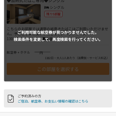
◆加熱式たばこ専用◆シングル
シングル
残り5部屋
こちらのお部屋では通常の紙巻きたばこはご利用いただけませ
ご利用可能な航空券が
見つかりませんでした。
ん。予めご了承お願いいたします。ベッドサイズ
130×195(cm)14平米■全室無料
...
さらに表示
検索条件を変更して、
再度検索を行ってください。
――――
航空券 + ホテル
円
1泊2日・大人1人あたり
（消費税・サービス料込）
ご予約済みの方
ご宿泊、航空券、お支払い情報の確認はこちら