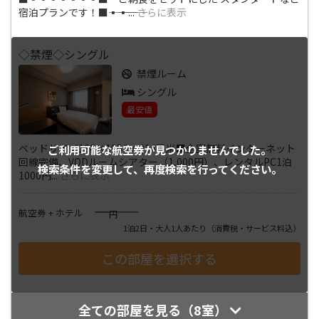
宿泊プランです！■―――▪―――▪
...
さらに表示
◇禁煙◇シングル
禁煙ルーム
シングル
最安値
ベッドサイズ130×195(cm)14平米■全室無料インターネット
ご利用可能な航空券が
見つかりませんでした。
回線完備、VODルームシアター（1,000円）、レンタルPC1泊
検索条件を変更して、
再度検索を行ってください。
1000円
...
さらに表示
――――
航空券 + ホテル
円
1泊2日・大人1人あたり
（消費税・サービス料込）
全ての部屋を見る（8室）