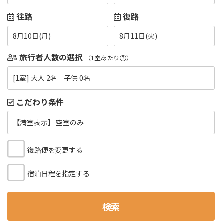
往路
復路
8月10日(月)
8月11日(火)
旅行者人数の選択
（1室あたり
）
[1室] 大人 2名 子供 0名
こだわり条件
【満室表示】 空室のみ
復路便を変更する
宿泊日程を指定する
検索