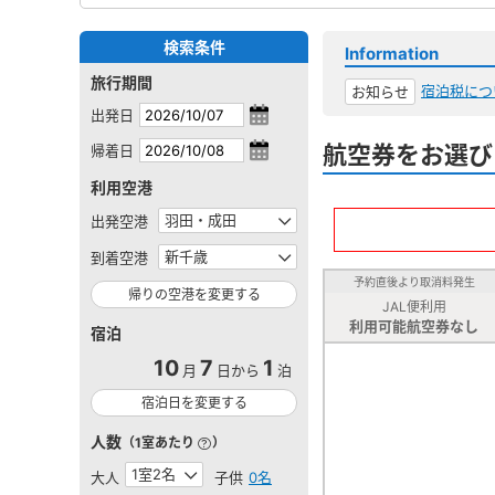
検索条件
Information
旅行期間
宿泊税につ
お知らせ
出発日
航空券をお選び
帰着日
利用空港
出発空港
到着空港
予約直後より取消料発生
帰りの空港を変更する
JAL便利用
利用可能航空券なし
宿泊
10
7
1
月
日から
泊
宿泊日を変更する
人数
（1室あたり
）
大人
子供
0名