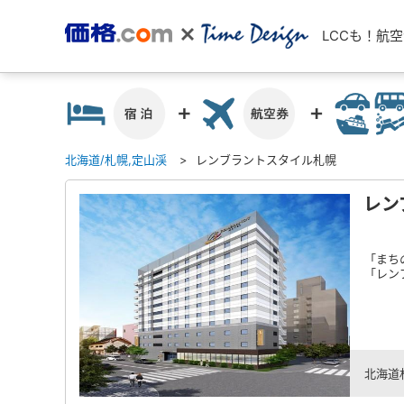
LCCも！航
北海道/札幌,定山渓
レンブラントスタイル札幌
レン
「まち
「レン
北海道