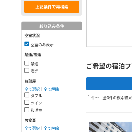
絞り込み条件
空室状況
空室のみ表示
禁煙/喫煙
禁煙
ご希望の宿泊プ
喫煙
お部屋
全て選択
｜
全て解除
ダブル
1
件～（全3件の検索結
ツイン
和洋室
お食事
全て選択
｜
全て解除