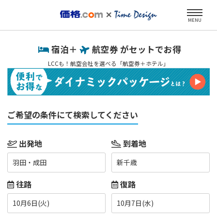
MENU
宿泊＋
航空券 がセットでお得
LCCも！航空会社を選べる「航空券＋ホテル」
ご希望の条件にて検索してください
出発地
到着地
羽田・成田
新千歳
往路
復路
10月6日(火)
10月7日(水)