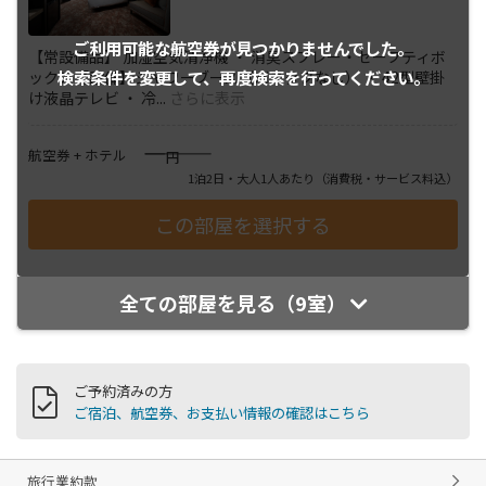
ご利用可能な航空券が
見つかりませんでした。
【常設備品】 加湿空気清浄機 ・ 消臭スプレー・セーフティボ
検索条件を変更して、
再度検索を行ってください。
ックス【設備】シャワーブース（バスタブなし） ・ 42型壁掛
け液晶テレビ ・ 冷
...
さらに表示
――――
航空券 + ホテル
円
1泊2日・大人1人あたり
（消費税・サービス料込）
全ての部屋を見る（9室）
ご予約済みの方
ご宿泊、航空券、お支払い情報の確認はこちら
旅行業約款