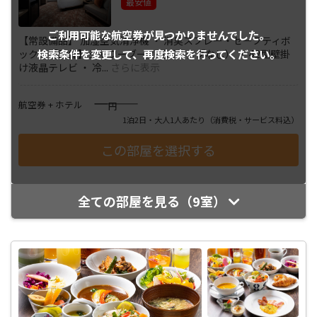
最安値
ご利用可能な航空券が
見つかりませんでした。
【常設備品】 加湿空気清浄機 ・ 消臭スプレー・セーフティボ
検索条件を変更して、
再度検索を行ってください。
ックス【設備】シャワーブース（バスタブなし） ・ 42型壁掛
け液晶テレビ ・ 冷
...
さらに表示
――――
航空券 + ホテル
円
1泊2日・大人1人あたり
（消費税・サービス料込）
全ての部屋を見る（9室）