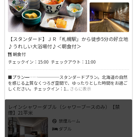
【スタンダード】ＪＲ「札幌駅」から徒歩5分の好立地
♪うれしい大浴場付♪＜朝食付＞
朝食付
チェックイン：15:00 チェックアウト：11:00
■プラン━……─────スタンダードプラン。北海道の自然
を感じる上質なくつろぎ空間で、ゆったりとした時間をお過ご
しください。チェックイン：1
...
さらに表示
レインシャワーダブル（シャワーブースのみ）【禁
煙】21平米
禁煙ルーム
ダブル