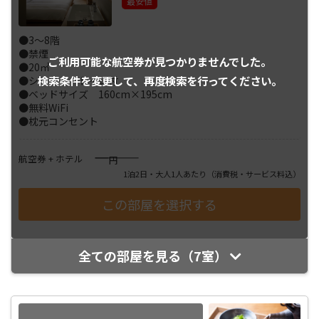
最安値
●3～8階
●禁煙
ご利用可能な航空券が
見つかりませんでした。
●20㎡
検索条件を変更して、
再度検索を行ってください。
●シャワー・トイレ付
●ベッドサイズ 160cm×195cm
●無料WiFi
●枕元コンセント
――――
航空券 + ホテル
円
1泊2日・大人1人あたり
（消費税・サービス料込）
全ての部屋を見る（7室）