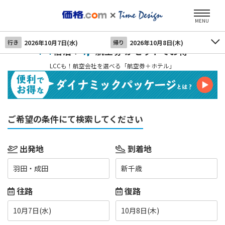
MENU
行き
2026年10月7日(水)
帰り
2026年10月8日(木)
宿泊＋
航空券 がセットでお得
LCCも！航空会社を選べる「航空券＋ホテル」
ご希望の条件にて検索してください
出発地
到着地
羽田・成田
新千歳
往路
復路
10月7日(水)
10月8日(木)