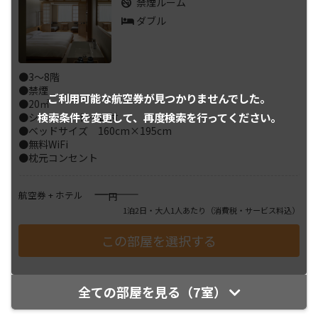
禁煙ルーム
ダブル
●3～8階
●禁煙
ご利用可能な航空券が
見つかりませんでした。
●20㎡
検索条件を変更して、
再度検索を行ってください。
●シャワー・トイレ付
●ベッドサイズ 160cm×195cm
●無料WiFi
●枕元コンセント
――――
航空券 + ホテル
円
1泊2日・大人1人あたり
（消費税・サービス料込）
全ての部屋を見る（7室）