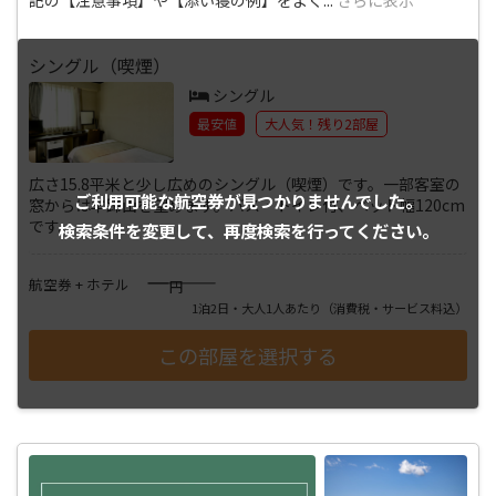
シングル（喫煙）
シングル
最安値
大人気！残り2部屋
広さ15.8平米と少し広めのシングル（喫煙）です。一部客室の
ご利用可能な航空券が
見つかりませんでした。
窓からは羊蹄山を望めます。バス・トイレ付、ベッド幅120cm
です。
検索条件を変更して、
再度検索を行ってください。
――――
航空券 + ホテル
円
1泊2日・大人1人あたり
（消費税・サービス料込）