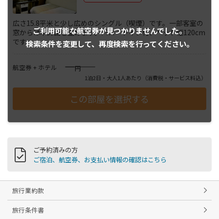
広さ15.8平米と少し広めのシングル（喫煙）です。一部客室の
ご利用可能な航空券が
見つかりませんでした。
窓からは羊蹄山を望めます。バス・トイレ付、ベッド幅120cm
です。
検索条件を変更して、
再度検索を行ってください。
――――
航空券 + ホテル
円
1泊2日・大人1人あたり
（消費税・サービス料込）
ご予約済みの方
ご宿泊、航空券、お支払い情報の確認はこちら
旅行業約款
旅行条件書