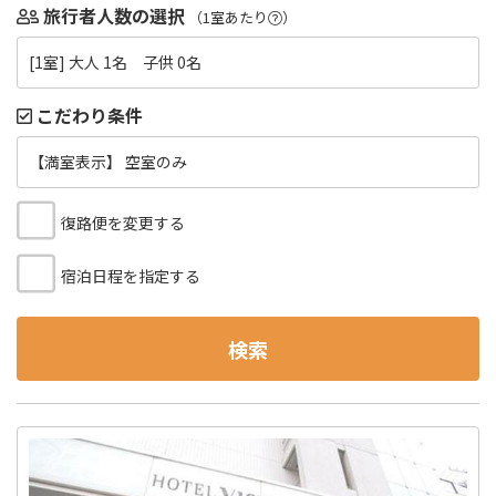
旅行者人数の選択
（1室あたり
）
[1室] 大人 1名 子供 0名
こだわり条件
【満室表示】 空室のみ
復路便を変更する
宿泊日程を指定する
検索