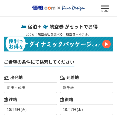
MENU
宿泊＋
航空券 がセットでお得
LCCも！航空会社を選べる「航空券＋ホテル」
ご希望の条件にて検索してください
出発地
到着地
羽田・成田
新千歳
往路
復路
10月6日(火)
10月7日(水)