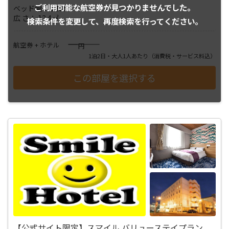
ご利用可能な航空券が
見つかりませんでした。
ベッド幅： 120㎝
広 さ： 12.4㎡
検索条件を変更して、
再度検索を行ってください。
――――
航空券 + ホテル
円
1泊2日・大人1人あたり
（消費税・サービス料込）
【公式サイト限定】スマイル バリューステイプラン