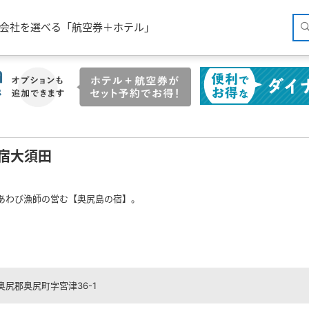
空会社を選べる「航空券＋ホテル」
宿大須田
あわび漁師の営む【奥尻島の宿】。
奥尻郡奥尻町字宮津36-1