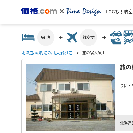
LCCも！航
北海道/函館,湯の川,大沼,江差
旅の宿大須田
旅の
うに・
北海道