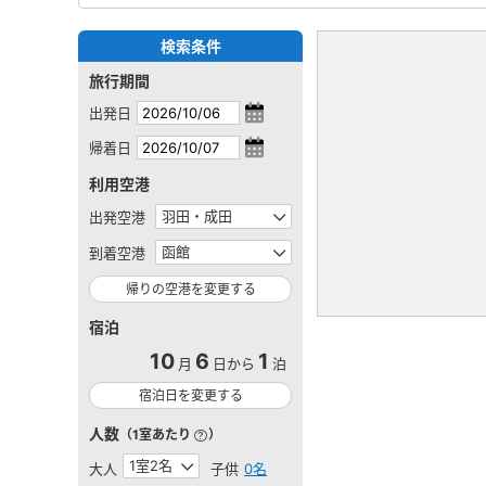
検索条件
旅行期間
出発日
帰着日
利用空港
出発空港
到着空港
帰りの空港を変更する
宿泊
10
6
1
月
日から
泊
宿泊日を変更する
人数
（1室あたり
）
大人
子供
0名