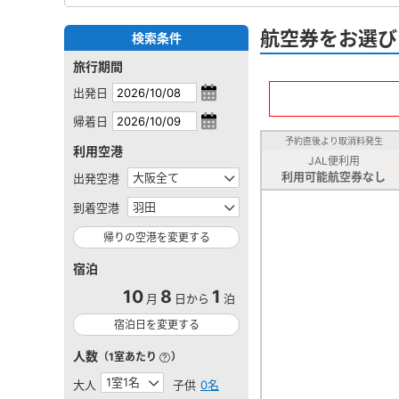
航空券をお選び
検索条件
旅行期間
出発日
帰着日
予約直後より取消料発生
利用空港
JAL便利用
利用可能航空券なし
出発空港
到着空港
帰りの空港を変更する
宿泊
10
8
1
月
日から
泊
宿泊日を変更する
人数
（1室あたり
）
大人
子供
0名