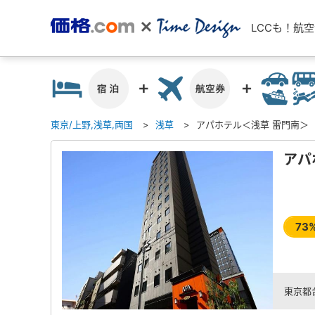
LCCも！航
東京/上野,浅草,両国
浅草
アパホテル＜浅草 雷門南＞
アパ
73
東京都台