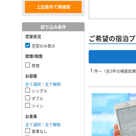
絞り込み条件
空室状況
ご希望の宿泊プ
空室のみ表示
禁煙/喫煙
禁煙
1
件～（全2件の検索結
お部屋
全て選択
｜
全て解除
シングル
ダブル
ツイン
お食事
全て選択
｜
全て解除
食事なし