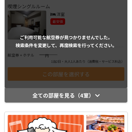
喫煙シングルルーム
洋室
最安値
ご利用可能な航空券が
見つかりませんでした。
検索条件を変更して、
再度検索を行ってください。
――――
航空券 + ホテル
円
1泊2日・大人1人あたり
（消費税・サービス料込）
全ての部屋を見る（4室）