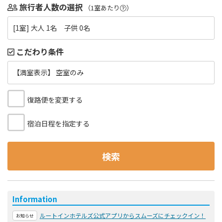
旅行者人数の選択
（1室あたり
）
[1室] 大人 1名 子供 0名
こだわり条件
【満室表示】 空室のみ
復路便を変更する
宿泊日程を指定する
検索
Information
ルートインホテルズ公式アプリからスムーズにチェックイン！
お知らせ