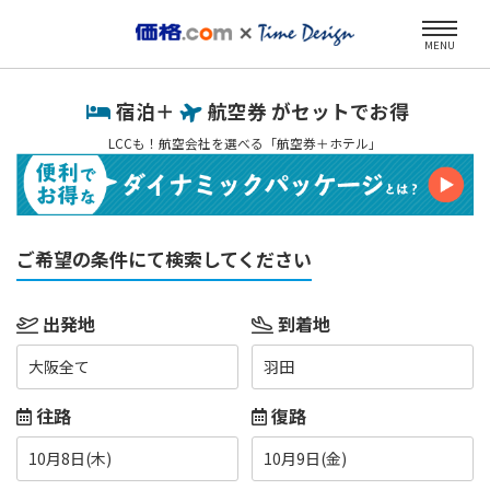
MENU
宿泊＋
航空券 がセットでお得
LCCも！航空会社を選べる「航空券＋ホテル」
ご希望の条件にて検索してください
出発地
到着地
大阪全て
羽田
往路
復路
10月8日(木)
10月9日(金)