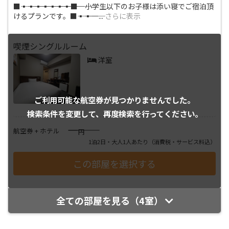
■―――▪―――▪―――▪―――▪―――▪―――▪―――▪―――■ 小学生以下のお子様は添い寝でご宿泊頂
けるプランです。■―――▪―――▪―
...
さらに表示
喫煙シングルルーム
洋室
ご利用可能な航空券が
見つかりませんでした。
検索条件を変更して、
再度検索を行ってください。
――――
航空券 + ホテル
円
1泊2日・大人1人あたり
（消費税・サービス料込）
全ての部屋を見る（4室）