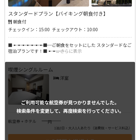
スタンダードプラン【バイキング朝食付き】
朝食付
チェックイン：15:00 チェックアウト：10:00
■―――▪―――▪―――▪―――▪―――▪―――▪―――▪―――■ ご朝食をセットにした スタンダードなご
宿泊プランです！■―――▪―――▪
...
さらに表示
喫煙シングルルーム
洋室
ご利用可能な航空券が
見つかりませんでした。
検索条件を変更して、
再度検索を行ってください。
――――
航空券 + ホテル
円
1泊2日・大人1人あたり
（消費税・サービス料込）