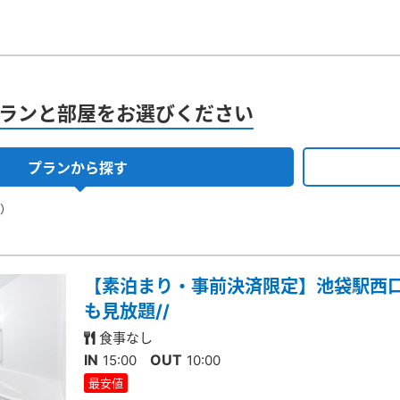
ランと部屋をお選びください
プランから探す
果）
【素泊まり・事前決済限定】池袋駅西口(
も見放題//
食事なし
IN
OUT
15:00
10:00
最安値