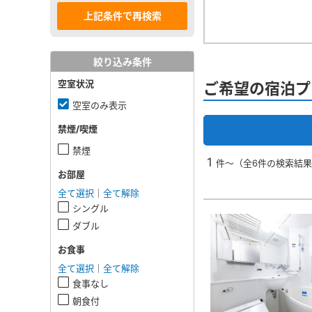
絞り込み条件
空室状況
ご希望の宿泊プ
空室のみ表示
禁煙/喫煙
禁煙
1
件～（全6件の検索結
お部屋
全て選択
｜
全て解除
シングル
ダブル
お食事
全て選択
｜
全て解除
食事なし
朝食付