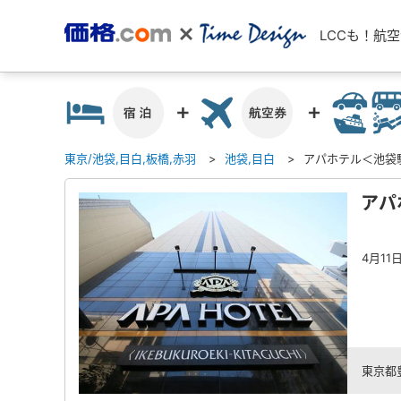
LCCも！航
東京/池袋,目白,板橋,赤羽
池袋,目白
アパホテル＜池袋
アパ
4月1
東京都