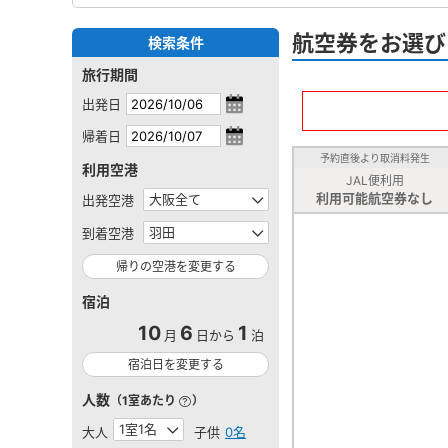
航空券をお選び
検索条件
旅行期間
出発日
帰着日
予約直後より取消料発生
利用空港
JAL便利用
利用可能航空券なし
出発空港
到着空港
帰りの空港を変更する
宿泊
10
6
1
月
日から
泊
宿泊日を変更する
人数
（1室あたり
）
大人
子供
0名