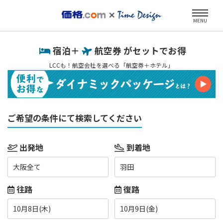
MENU
宿泊＋
航空券 がセットでお得
LCCも！航空会社を選べる「航空券＋ホテル」
ご希望の条件にて検索してください
出発地
到着地
大阪全て
羽田
往路
復路
10月8日(木)
10月9日(金)