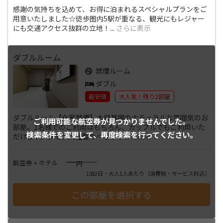
感謝の気持ちを込めて、お得に泊まれるスペシャルプランをご
用意いたしました☆徒歩圏内5駅が重なる、観光にもレジャー
にも交通アクセス抜群の立地！
...
さらに表示
ダブルルーム
禁煙ルーム
ダブル
最安値
大人気！残り2部屋
ダブルルーム【全室禁煙】木目基調のナチュラルな雰囲気のお
ご利用可能な航空券が
見つかりませんでした。
部屋。1名様でのご利用はもちろん、カップルでもご利用いた
検索条件を変更して、
再度検索を行ってください。
だけます。シモンズ社製のベッ
...
さらに表示
――――
航空券 + ホテル
円
1泊2日・大人1人あたり
（消費税・サービス料込）