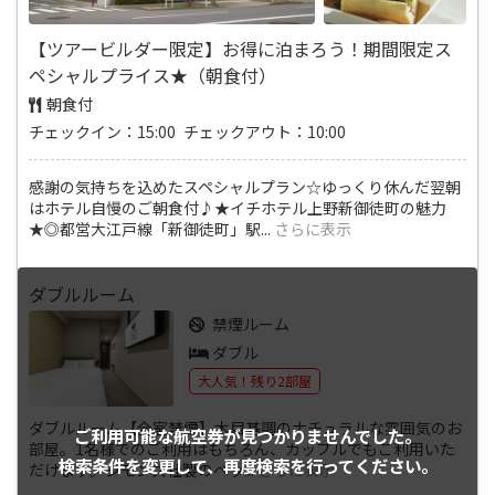
【ツアービルダー限定】お得に泊まろう！期間限定ス
ペシャルプライス★（朝食付）
朝食付
チェックイン：15:00 チェックアウト：10:00
感謝の気持ちを込めたスペシャルプラン☆ゆっくり休んだ翌朝
はホテル自慢のご朝食付♪★イチホテル上野新御徒町の魅力
★◎都営大江戸線「新御徒町」駅
...
さらに表示
ダブルルーム
禁煙ルーム
ダブル
大人気！残り2部屋
ダブルルーム【全室禁煙】木目基調のナチュラルな雰囲気のお
ご利用可能な航空券が
見つかりませんでした。
部屋。1名様でのご利用はもちろん、カップルでもご利用いた
検索条件を変更して、
再度検索を行ってください。
だけます。シモンズ社製のベッ
...
さらに表示