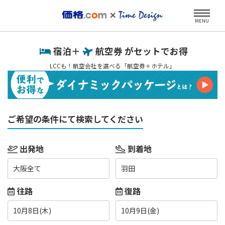
MENU
宿泊＋
航空券 がセットでお得
LCCも！航空会社を選べる「航空券＋ホテル」
ご希望の条件にて検索してください
出発地
到着地
大阪全て
羽田
往路
復路
10月8日(木)
10月9日(金)