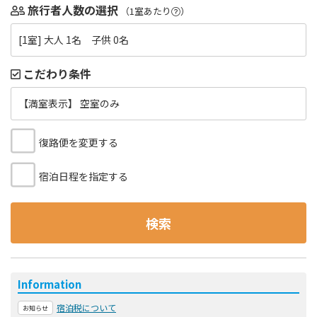
旅行者人数の選択
（1室あたり
）
[1室] 大人 1名 子供 0名
こだわり条件
【満室表示】 空室のみ
復路便を変更する
宿泊日程を指定する
検索
Information
宿泊税について
お知らせ