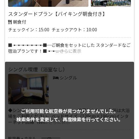
スタンダードプラン【バイキング朝食付き】
朝食付
チェックイン：15:00 チェックアウト：10:00
■―――▪―――▪―――▪―――▪―――▪―――▪―――▪―――■ ご朝食をセットにした スタンダードなご
宿泊プランです！■―――▪―――▪
...
さらに表示
シングル喫煙（浴室なし）
シングル
◆シングル／アウトバス トイレ・洗面台あり ※入浴は大浴
ご利用可能な航空券が
見つかりませんでした。
場をご利用ください。ベッドサイズ（120cm×196cm)インタ
検索条件を変更して、
再度検索を行ってください。
ーネット回線（Wif
...
さらに表示
――――
航空券 + ホテル
円