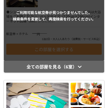
◆シングル／アウトバス トイレ・洗面台あり ※入浴は大浴
ご利用可能な航空券が
見つかりませんでした。
場をご利用ください。ベッドサイズ（120cm×196cm)インタ
検索条件を変更して、
再度検索を行ってください。
ーネット回線（Wif
...
さらに表示
――――
航空券 + ホテル
円
1泊2日・大人1人あたり
（消費税・サービス料込）
全ての部屋を見る（6室）