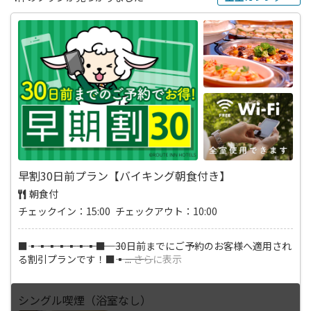
早割30日前プラン【バイキング朝食付き】
朝食付
チェックイン：15:00 チェックアウト：10:00
■―――▪―――▪―――▪―――▪―――▪―――▪―――▪―――■ 30日前までにご予約のお客様へ適用され
る割引プランです！■―――▪―――
...
さらに表示
シングル喫煙（浴室なし）