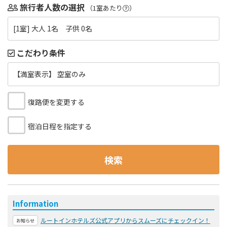
旅行者人数の選択
（1室あたり
）
[1室] 大人 1名 子供 0名
こだわり条件
【満室表示】 空室のみ
復路便を変更する
宿泊日程を指定する
検索
Information
ルートインホテルズ公式アプリからスムーズにチェックイン！
お知らせ