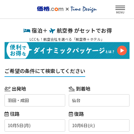
MENU
宿泊＋
航空券 がセットでお得
LCCも！航空会社を選べる「航空券＋ホテル」
ご希望の条件にて検索してください
出発地
到着地
羽田・成田
仙台
往路
復路
10月5日(月)
10月6日(火)