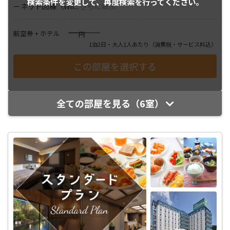
検索条件を変更して、
再度検索を行ってください。
ーネット回線（Wif
...
さらに表示
――――
航空券 + ホテル
円
1泊2日・大人1人あたり
（消費税・サービス料込）
全ての部屋を見る（6室）