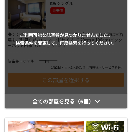
シングル
最安値
◆シングル／アウトバス トイレ・洗面台あり ※入浴は大浴
ご利用可能な航空券が
見つかりませんでした。
場をご利用ください。ベッドサイズ（120cm×196cm)インタ
検索条件を変更して、
再度検索を行ってください。
ーネット回線（Wif
...
さらに表示
――――
航空券 + ホテル
円
1泊2日・大人1人あたり
（消費税・サービス料込）
全ての部屋を見る（6室）