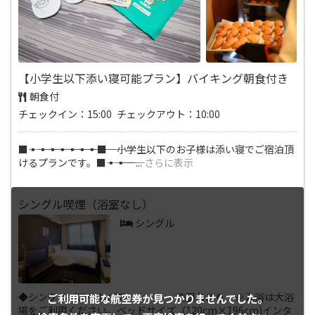
【小学生以下添い寝可能プラン】バイキング朝食付き
朝食付
チェックイン：15:00 チェックアウト：10:00
■―――▪―――▪―――▪―――▪―――▪―――▪―――▪―――■ 小学生以下のお子様は添い寝でご宿泊頂
けるプランです。■―――▪―――▪―
...
さらに表示
シングル喫煙（浴室なし）
シングル
◆シングル／アウトバス トイレ・洗面台あり ※入浴は大浴
ご利用可能な航空券が
見つかりませんでした。
場をご利用ください。ベッドサイズ（120cm×196cm)インタ