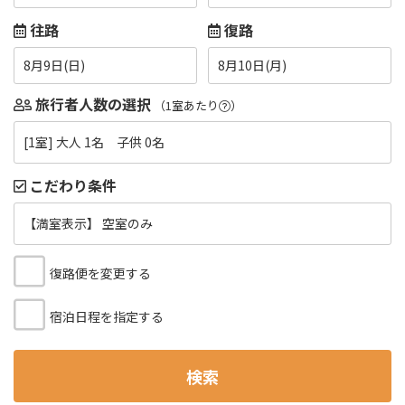
往路
復路
8月9日(日)
8月10日(月)
旅行者人数の選択
（1室あたり
）
[1室] 大人 1名 子供 0名
こだわり条件
【満室表示】 空室のみ
復路便を変更する
宿泊日程を指定する
検索