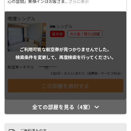
心の空間」東横インはお客さま
...
さらに表示
喫煙シングル
シングル
最安値
大人気！残り1部屋
ご利用可能な航空券が
見つかりませんでした。
検索条件を変更して、
再度検索を行ってください。
――――
航空券 + ホテル
円
1泊2日・大人1人あたり
（消費税・サービス料込）
全ての部屋を見る（4室）
ご予約済みの方