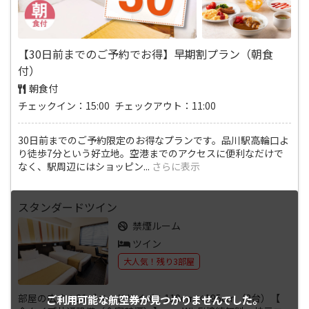
【30日前までのご予約でお得】早期割プラン（朝食
付）
朝食付
チェックイン：15:00 チェックアウト：11:00
30日前までのご予約限定のお得なプランです。品川駅高輪口よ
り徒歩7分という好立地。空港までのアクセスに便利なだけで
なく、駅周辺にはショッピン
...
さらに表示
スタンダードツイン
禁煙ルーム
ツイン
大人気！残り3部屋
部屋の広さ：21㎡ベッドサイズ：110cm×195cm（2台）【
ご利用可能な航空券が
見つかりませんでした。