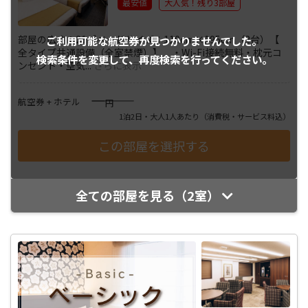
最安値
大人気！残り3部屋
部屋の広さ：21㎡ベッドサイズ：110cm×195cm（2台）【
ご利用可能な航空券が
見つかりませんでした。
全タイプ共通設備（全室禁煙）】 ・Wi-Fi接続無料・枕元コ
検索条件を変更して、
再度検索を行ってください。
ンセント・空気
...
さらに表示
――――
航空券 + ホテル
円
1泊2日・大人1人あたり
（消費税・サービス料込）
全ての部屋を見る（2室）