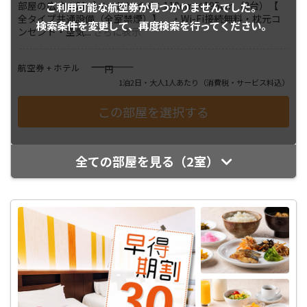
部屋の広さ：21㎡ベッドサイズ：110cm×195cm（2台）【
ご利用可能な航空券が
見つかりませんでした。
全タイプ共通設備（全室禁煙）】 ・Wi-Fi接続無料・枕元コ
検索条件を変更して、
再度検索を行ってください。
ンセント・空気
...
さらに表示
――――
航空券 + ホテル
円
1泊2日・大人1人あたり
（消費税・サービス料込）
全ての部屋を見る（2室）