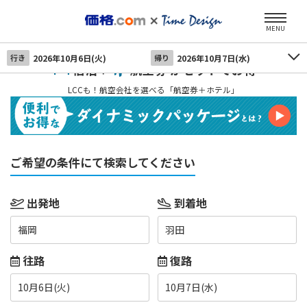
MENU
行き
2026年10月6日(火)
帰り
2026年10月7日(水)
宿泊＋
航空券 がセットでお得
LCCも！航空会社を選べる「航空券＋ホテル」
ご希望の条件にて検索してください
出発地
到着地
福岡
羽田
往路
復路
10月6日(火)
10月7日(水)