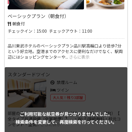
ベーシックプラン（朝食付）
朝食付
チェックイン：15:00 チェックアウト：11:00
品川東武ホテルのベーシックプラン品川駅高輪口より徒歩7分
という好立地。空港までのアクセスに便利なだけでなく、駅周
辺にはショッピングセンターや
...
さらに表示
スタンダードツイン
禁煙ルーム
ツイン
大人気！残り3部屋
部屋の広さ：21㎡ベッドサイズ：110cm×195cm（2台）【
ご利用可能な航空券が
見つかりませんでした。
全タイプ共通設備（全室禁煙）】 ・Wi-Fi接続無料・枕元コ
検索条件を変更して、
再度検索を行ってください。
ンセント・空気
...
さらに表示