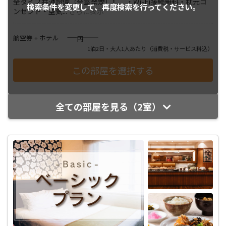
全タイプ共通設備（全室禁煙）】 ・Wi-Fi接続無料・枕元コ
検索条件を変更して、
再度検索を行ってください。
ンセント・空気
...
さらに表示
――――
航空券 + ホテル
円
1泊2日・大人1人あたり
（消費税・サービス料込）
全ての部屋を見る（2室）