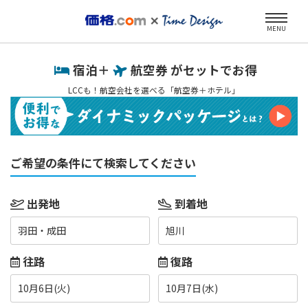
MENU
宿泊＋
航空券 がセットでお得
LCCも！航空会社を選べる「航空券＋ホテル」
ご希望の条件にて検索してください
出発地
到着地
羽田・成田
旭川
往路
復路
10月6日(火)
10月7日(水)