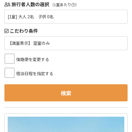
旅行者人数の選択
（1室あたり
）
[1室] 大人 2名 子供 0名
こだわり条件
【満室表示】 空室のみ
復路便を変更する
宿泊日程を指定する
検索