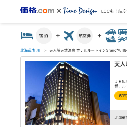
LCCも！航
北海道/旭川
天人峡天然温泉 ホテルルートインGrand旭川
天人
ＪＲ旭
様、ル
51
北海道旭