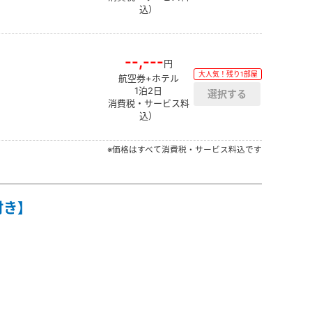
込）
--,---
円
大人気！残り1部屋
航空券+ホテル
1泊2日
消費税・サービス料
込）
※価格はすべて消費税・サービス料込です
付き】