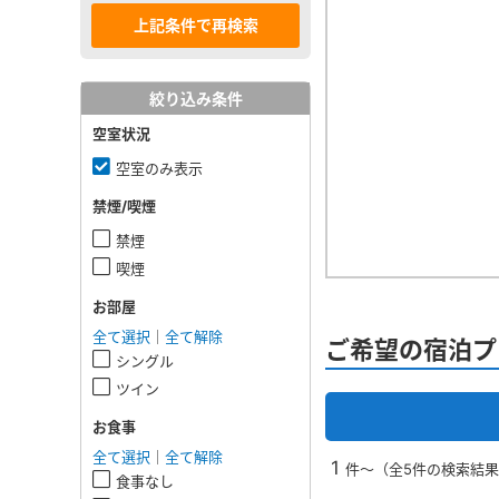
絞り込み条件
空室状況
空室のみ表示
禁煙/喫煙
禁煙
喫煙
お部屋
全て選択
｜
全て解除
ご希望の宿泊プ
シングル
ツイン
お食事
全て選択
｜
全て解除
1
件～（全5件の検索結
食事なし