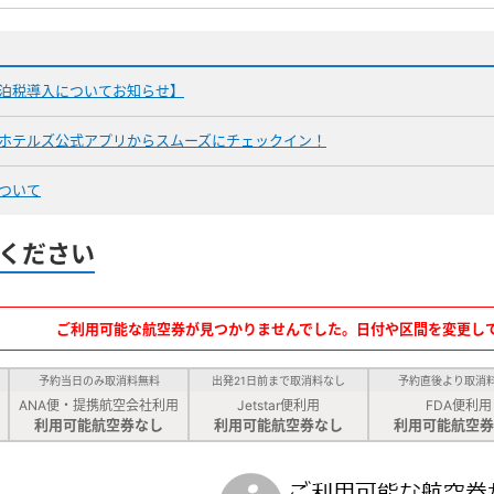
泊税導入についてお知らせ】
ホテルズ公式アプリからスムーズにチェックイン！
ついて
ください
ご利用可能な航空券が見つかりませんでした。日付や区間を変更し
予約当日のみ取消料無料
出発21日前まで取消料なし
予約直後より取消
ANA便・提携航空会社利用
Jetstar便利用
FDA便利用
利用可能航空券なし
利用可能航空券なし
利用可能航空券