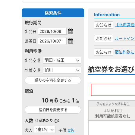
検索条件
Information
旅行期間
【北海道宿
お知らせ
出発日
ルートイン
お知らせ
帰着日
利用空港
宿泊約款に
お知らせ
出発空港
航空券をお選び
到着空港
帰りの空港を変更する
宿泊
10
6
1
月
日から
泊
予約直後より取消料発生
宿泊日を変更する
JAL便利用
利用可能航空券なし
人数
（1室あたり
）
大人
子供
0名