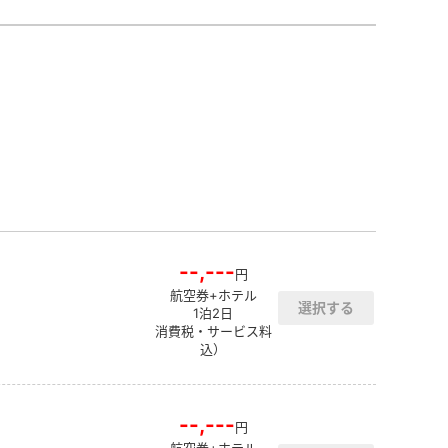
--,---
円
航空券+ホテル
1泊2日
消費税・サービス料
込）
--,---
円