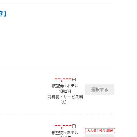
き】
--,---
円
航空券+ホテル
1泊2日
消費税・サービス料
込）
--,---
円
大人気！残り1部屋
航空券+ホテル