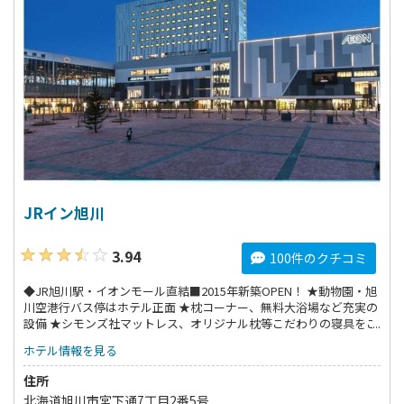
JRイン旭川
3.94
100件のクチコミ
◆JR旭川駅・イオンモール直結■2015年新築OPEN！ ★動物園・旭
川空港行バス停はホテル正面 ★枕コーナー、無料大浴場など充実の
設備 ★シモンズ社マットレス、オリジナル枕等こだわりの寝具をご
用意
ホテル情報を見る
住所
北海道旭川市宮下通7丁目2番5号