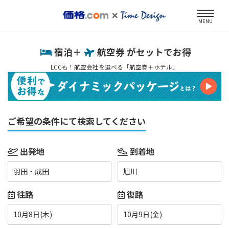
MENU
宿泊＋
航空券 がセットでお得
LCCも！航空会社を選べる「航空券＋ホテル」
ご希望の条件にて検索してください
出発地
到着地
羽田・成田
旭川
往路
復路
10月8日(木)
10月9日(金)