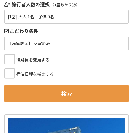
旅行者人数の選択
（1室あたり
）
[1室] 大人 1名 子供 0名
こだわり条件
【満室表示】 空室のみ
復路便を変更する
宿泊日程を指定する
検索