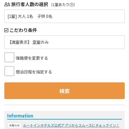
旅行者人数の選択
（1室あたり
）
[1室] 大人 1名 子供 0名
こだわり条件
【満室表示】 空室のみ
復路便を変更する
宿泊日程を指定する
検索
Information
ルートインホテルズ公式アプリからスムーズにチェックイン！
お知らせ