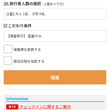
旅行者人数の選択
（1室あたり
）
[1室] 大人 1名 子供 0名
こだわり条件
【満室表示】 空室のみ
復路便を変更する
宿泊日程を指定する
検索
Information
チェックインに関するご案内
重要