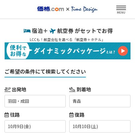
MENU
宿泊＋
航空券 がセットでお得
LCCも！航空会社を選べる「航空券＋ホテル」
ご希望の条件にて検索してください
出発地
到着地
羽田・成田
青森
往路
復路
10月9日(金)
10月10日(土)