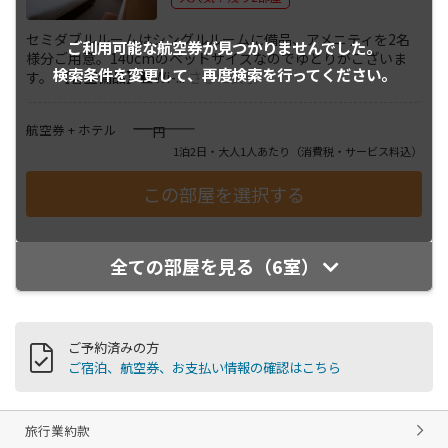
セミダブルルームはシングルルームに備品、アメニティを2名
ご利用可能な航空券が
見つかりませんでした。
様分ご用意。140cmのベッドサイズなのでゆとりがございま
検索条件を変更して、
再度検索を行ってください。
す。 【客室備品】■Wi-
...
さらに表示
――――
航空券 + ホテル
円
1泊2日・大人1人あたり
（消費税・サービス料込）
全ての部屋を見る（6室）
ご予約済みの方
ご宿泊、航空券、お支払い情報の確認はこちら
旅行業約款