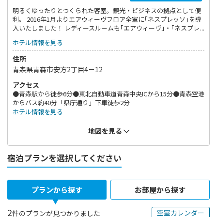
明るくゆったりとつくられた客室。観光・ビジネスの拠点として便
利。 2016年1月よりエアウィーヴフロア全室に｢ネスプレッソ｣を導
入いたしました！ レディースルームも｢エアウィーヴ｣・｢ネスプレ
ッソ｣の他、充実装備で大好評！
ホテル情報を見る
住所
青森県青森市安方2丁目4－12
アクセス
●青森駅から徒歩6分●東北自動車道青森中央ICから15分●青森空港
からバス約40分「県庁通り」下車徒歩2分
ホテル情報を見る
地図を見る
宿泊プランを選択してください
プランから探す
お部屋から探す
2
空室カレンダー
件のプランが見つかりました