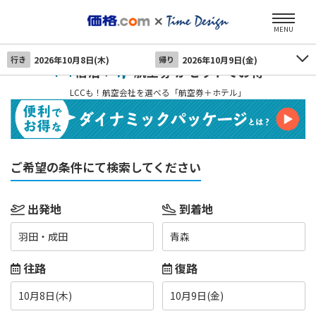
MENU
行き
2026年10月8日(木)
帰り
2026年10月9日(金)
宿泊＋
航空券 がセットでお得
LCCも！航空会社を選べる「航空券＋ホテル」
ご希望の条件にて検索してください
出発地
到着地
羽田・成田
青森
往路
復路
10月8日(木)
10月9日(金)