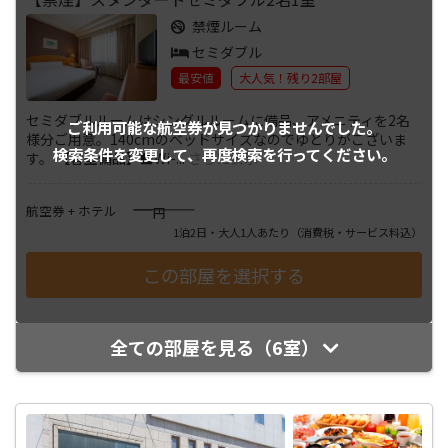
禁煙ルーム
セミダブル
最安値
大人気！残り2部屋
セミダブルルームはシングルルームに備品、アメニティを2名
ご利用可能な航空券が
見つかりませんでした。
様分ご用意。140cmのベッドサイズなのでゆとりがございま
検索条件を変更して、
再度検索を行ってください。
す。 【客室備品】■Wi-
...
さらに表示
――――
航空券 + ホテル
円
1泊2日・大人1人あたり
（消費税・サービス料込）
全ての部屋を見る（6室）