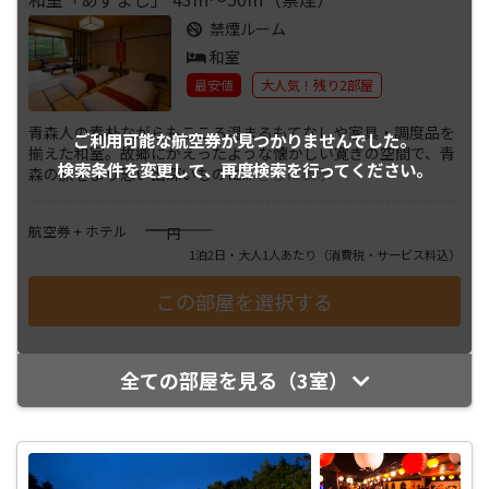
禁煙ルーム
和室
最安値
大人気！残り2部屋
青森人の素朴ながらもこころ温まるもてなしや家具・調度品を
ご利用可能な航空券が
見つかりませんでした。
揃えた和室。故郷にかえったような懐かしい寛ぎの空間で、青
検索条件を変更して、
再度検索を行ってください。
森の旅をより思い出深いものに
...
さらに表示
――――
航空券 + ホテル
円
1泊2日・大人1人あたり
（消費税・サービス料込）
全ての部屋を見る（3室）