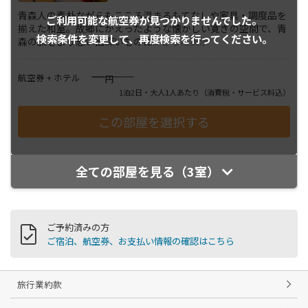
青森人の素朴ながらもこころ温まるもてなしや家具・調度品を
ご利用可能な航空券が
見つかりませんでした。
揃えた和室。故郷にかえったような懐かしい寛ぎの空間で、青
検索条件を変更して、
再度検索を行ってください。
森の旅をより思い出深いものに
...
さらに表示
――――
航空券 + ホテル
円
1泊2日・大人1人あたり
（消費税・サービス料込）
全ての部屋を見る（3室）
ご予約済みの方
ご宿泊、航空券、お支払い情報の確認はこちら
旅行業約款