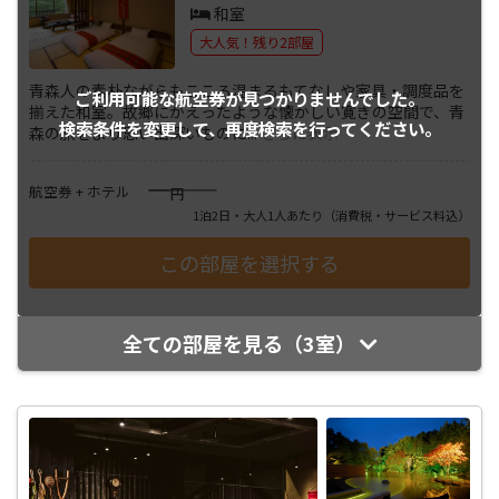
和室
大人気！残り2部屋
青森人の素朴ながらもこころ温まるもてなしや家具・調度品を
ご利用可能な航空券が
見つかりませんでした。
揃えた和室。故郷にかえったような懐かしい寛ぎの空間で、青
検索条件を変更して、
再度検索を行ってください。
森の旅をより思い出深いものに
...
さらに表示
――――
航空券 + ホテル
円
1泊2日・大人1人あたり
（消費税・サービス料込）
全ての部屋を見る（3室）