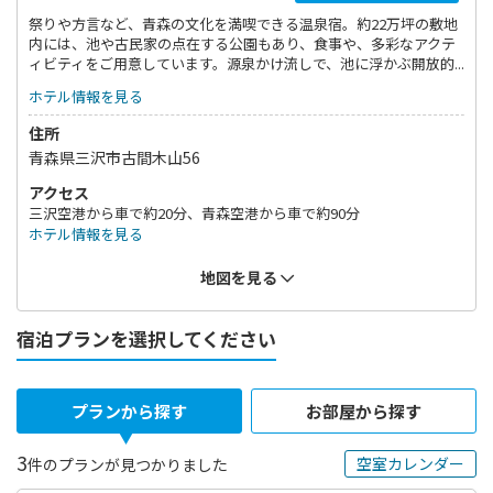
祭りや方言など、青森の文化を満喫できる温泉宿。約22万坪の敷地
内には、池や古民家の点在する公園もあり、食事や、多彩なアクテ
ィビティをご用意しています。源泉かけ流しで、池に浮かぶ開放的
な露天風呂「浮湯」でくつろぎ、かっちゃ（お母さん）のぬくもり
ホテル情報を見る
ご飯が楽しめるビュッフェレストランをお楽しみください。
住所
青森県三沢市古間木山56
アクセス
三沢空港から車で約20分、青森空港から車で約90分
ホテル情報を見る
地図を見る
宿泊プランを選択してください
プランから探す
お部屋から探す
3
空室カレンダー
件のプランが見つかりました