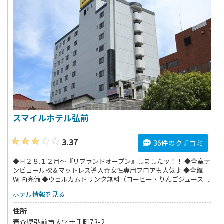
スマイルホテル弘前
3.37
36件のクチコミ
◆Ｈ２８.１２月～『リブランドオープン』しましたッ！！ ◆全室テ
ンピュール枕＆マットレス導入☆女性専用フロアも人気♪ ◆全館
Wi-Fi完備 ◆ウェルカムドリンク無料（コーヒー・りんごジュース・
お水）
ホテル情報を見る
住所
青森県弘前市大字土手町73-2