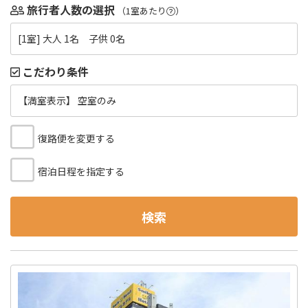
旅行者人数の選択
（1室あたり
）
[1室] 大人 1名 子供 0名
こだわり条件
【満室表示】 空室のみ
復路便を変更する
宿泊日程を指定する
検索