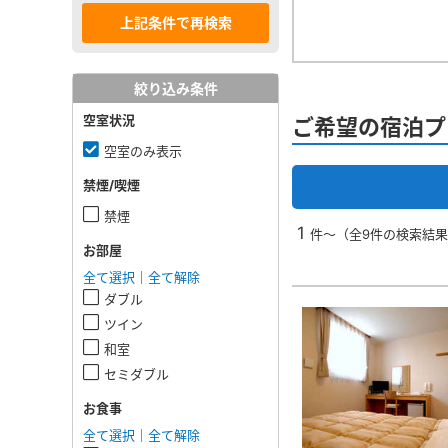
絞り込み条件
空室状況
ご希望の宿泊プ
空室のみ表示
禁煙/喫煙
禁煙
1
件～（全9件の検索結
お部屋
全て選択
｜
全て解除
ダブル
ツイン
和室
セミダブル
お食事
全て選択
｜
全て解除