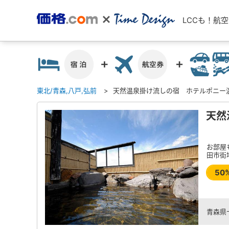
LCCも！航
東北/青森,八戸,弘前
天然温泉掛け流しの宿 ホテルポニー
天然
お部屋
田市街
50
青森県