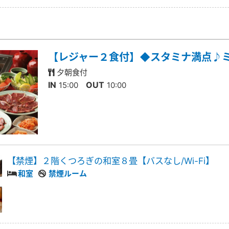
【レジャー２食付】◆スタミナ満点♪
夕朝食付
IN
OUT
15:00
10:00
【禁煙】２階くつろぎの和室８畳【バスなし/Wi-Fi】
和室
禁煙ルーム