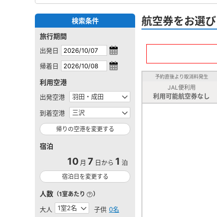
航空券をお選び
検索条件
旅行期間
出発日
帰着日
予約直後より取消料発生
利用空港
JAL便利用
利用可能航空券なし
出発空港
到着空港
帰りの空港を変更する
宿泊
10
7
1
月
日から
泊
宿泊日を変更する
人数
（1室あたり
）
大人
子供
0名