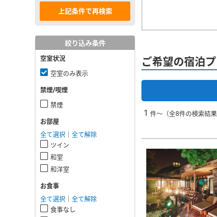
絞り込み条件
空室状況
ご希望の宿泊プ
空室のみ表示
禁煙/喫煙
禁煙
1
件～（全8件の検索結
お部屋
全て選択
｜
全て解除
ツイン
和室
和洋室
お食事
全て選択
｜
全て解除
食事なし