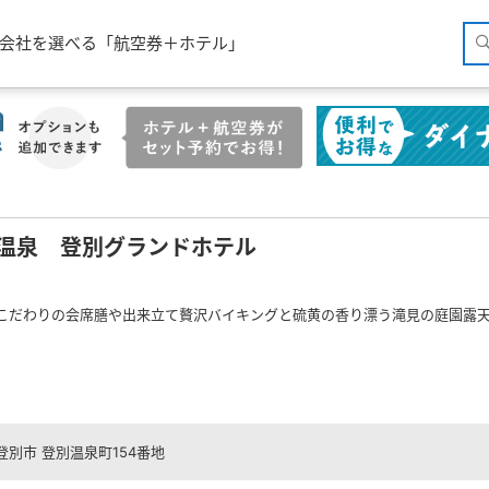
空会社を選べる「航空券＋ホテル」
温泉 登別グランドホテル
こだわりの会席膳や出来立て贅沢バイキングと硫黄の香り漂う滝見の庭園露天
登別市 登別温泉町154番地