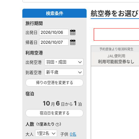
航空券をお選び
検索条件
旅行期間
出発日
帰着日
予約直後より取消料発生
利用空港
JAL便利用
利用可能航空券なし
出発空港
到着空港
帰りの空港を変更する
宿泊
10
6
1
月
日から
泊
宿泊日を変更する
人数
（1室あたり
）
大人
子供
0名