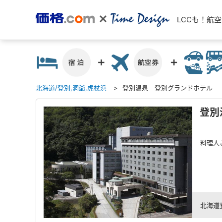
LCCも！航
北海道/登別,洞爺,虎杖浜
登別温泉 登別グランドホテル
登別
料理人
北海道