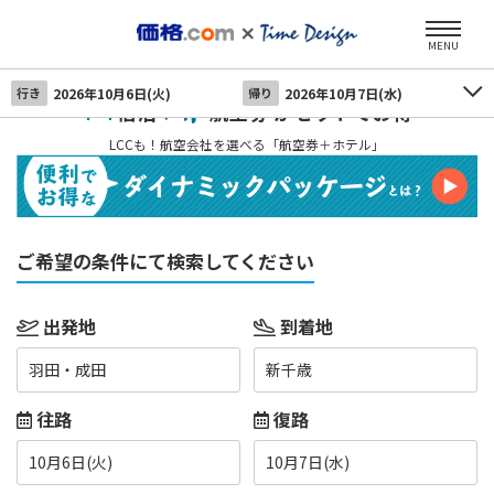
MENU
行き
2026年10月6日(火)
帰り
2026年10月7日(水)
宿泊＋
航空券 がセットでお得
LCCも！航空会社を選べる「航空券＋ホテル」
ご希望の条件にて検索してください
出発地
到着地
羽田・成田
新千歳
往路
復路
10月6日(火)
10月7日(水)