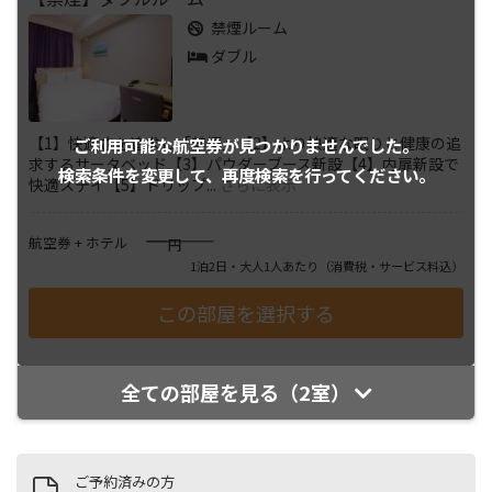
禁煙ルーム
ダブル
【1】快適さを追求し「禁煙」【2】より快適な眠りと健康の追
ご利用可能な航空券が
見つかりませんでした。
求するサータベッド【3】パウダーブース新設【4】内扉新設で
検索条件を変更して、
再度検索を行ってください。
快適ステイ【5】ドリップ
...
さらに表示
――――
航空券 + ホテル
円
1泊2日・大人1人あたり
（消費税・サービス料込）
全ての部屋を見る（2室）
ご予約済みの方