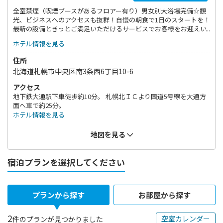
全室禁煙（喫煙ブースがあるフロアー有り）男女別大浴場完備☆観
光、ビジネスへのアクセスも抜群！自慢の朝食で1日のスタートを！
最新の設備ときっとご満足いただけるサービスでお客様をお迎えい
たします！
ホテル情報を見る
住所
北海道札幌市中央区南3条西6丁目10-6
アクセス
地下鉄大通駅下車徒歩約10分。 札幌北ＩＣより国道5号線を大通方
面へ車で約25分。
ホテル情報を見る
地図を見る
宿泊プランを選択してください
プランから探す
お部屋から探す
2
空室カレンダー
件のプランが見つかりました