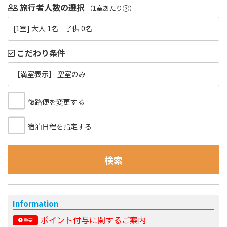
旅行者人数の選択
（1室あたり
）
[1室] 大人 1名 子供 0名
こだわり条件
【満室表示】 空室のみ
復路便を変更する
宿泊日程を指定する
検索
Information
ポイント付与に関するご案内
重要