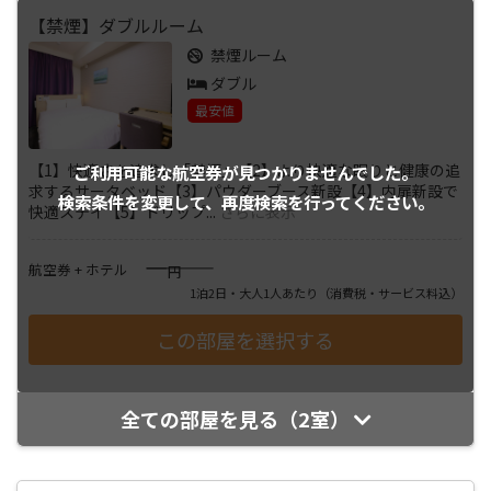
【禁煙】ダブルルーム
禁煙ルーム
ダブル
最安値
【1】快適さを追求し「禁煙」【2】より快適な眠りと健康の追
ご利用可能な航空券が
見つかりませんでした。
求するサータベッド【3】パウダーブース新設【4】内扉新設で
検索条件を変更して、
再度検索を行ってください。
快適ステイ【5】ドリップ
...
さらに表示
――――
航空券 + ホテル
円
1泊2日・大人1人あたり
（消費税・サービス料込）
全ての部屋を見る（2室）