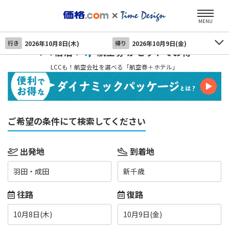
MENU
行き
2026年10月8日(木)
帰り
2026年10月9日(金)
宿泊＋
航空券 がセットでお得
LCCも！航空会社を選べる「航空券＋ホテル」
ご希望の条件にて検索してください
出発地
到着地
羽田・成田
新千歳
往路
復路
10月8日(木)
10月9日(金)