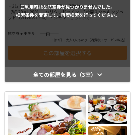
・31㎡・バストイレは一体型・通常2台ベッド
ご利用可能な航空券が
見つかりませんでした。
（W120×L200）、ハリウッドツイン・3台目スタッキングベ
検索条件を変更して、
再度検索を行ってください。
ッド（W120×L200）・シモン
...
さらに表示
――――
航空券 + ホテル
円
1泊2日・大人1人あたり
（消費税・サービス料込）
全ての部屋を見る（3室）