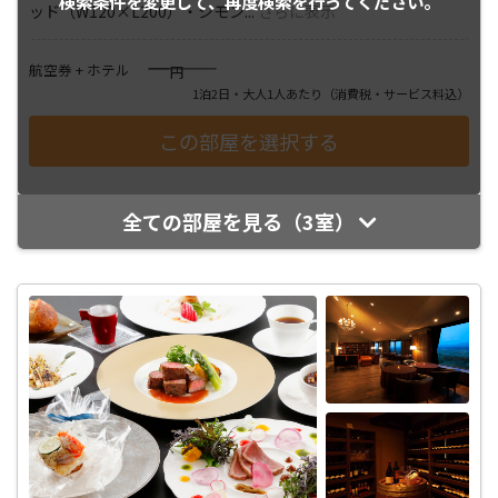
検索条件を変更して、
再度検索を行ってください。
ッド（W120×L200）・シモン
...
さらに表示
――――
航空券 + ホテル
円
1泊2日・大人1人あたり
（消費税・サービス料込）
全ての部屋を見る（3室）