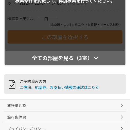
検索条件を変更して、
再度検索を行ってください。
ッド（W120×L200）・シモン
...
さらに表示
――――
航空券 + ホテル
円
1泊2日・大人1人あたり
（消費税・サービス料込）
全ての部屋を見る（3室）
ご予約済みの方
ご宿泊、航空券、お支払い情報の確認はこちら
旅行業約款
旅行条件書
プライバシーポリシー