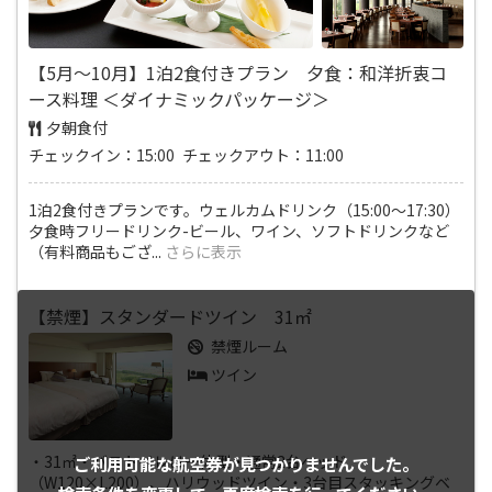
【5月～10月】1泊2食付きプラン 夕食：和洋折衷コ
ース料理 ＜ダイナミックパッケージ＞
夕朝食付
チェックイン：15:00 チェックアウト：11:00
1泊2食付きプランです。ウェルカムドリンク（15:00～17:30）
夕食時フリードリンク-ビール、ワイン、ソフトドリンクなど
（有料商品もござ
...
さらに表示
【禁煙】スタンダードツイン 31㎡
禁煙ルーム
ツイン
・31㎡・バストイレは一体型・通常2台ベッド
ご利用可能な航空券が
見つかりませんでした。
（W120×L200）、ハリウッドツイン・3台目スタッキングベ