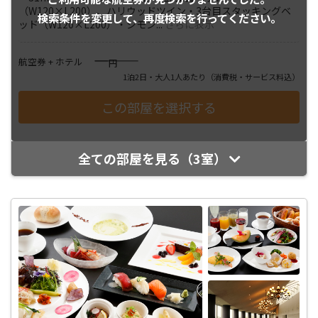
（W120×L200）、ハリウッドツイン・3台目スタッキングベ
検索条件を変更して、
再度検索を行ってください。
ッド（W120×L200）・シモン
...
さらに表示
――――
航空券 + ホテル
円
1泊2日・大人1人あたり
（消費税・サービス料込）
全ての部屋を見る（3室）