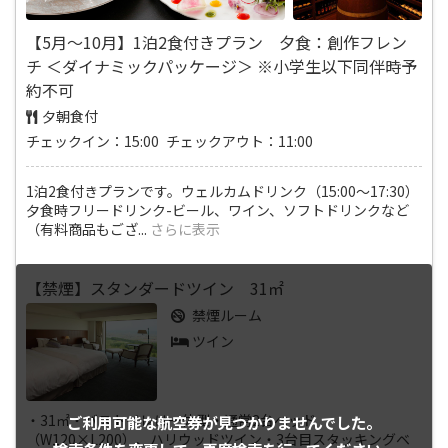
【5月～10月】1泊2食付きプラン 夕食：創作フレン
チ ＜ダイナミックパッケージ＞ ※小学生以下同伴時予
約不可
夕朝食付
チェックイン：15:00 チェックアウト：11:00
1泊2食付きプランです。ウェルカムドリンク（15:00～17:30）
夕食時フリードリンク-ビール、ワイン、ソフトドリンクなど
（有料商品もござ
...
さらに表示
【禁煙】スタンダードツイン 31㎡
禁煙ルーム
ツイン
・31㎡・バストイレは一体型・通常2台ベッド
ご利用可能な航空券が
見つかりませんでした。
（W120×L200）、ハリウッドツイン・3台目スタッキングベ