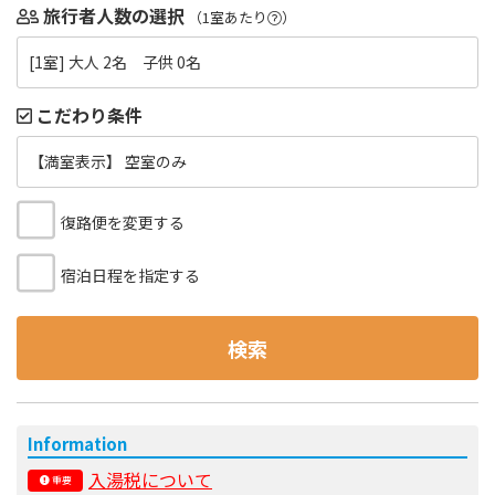
旅行者人数の選択
（1室あたり
）
[1室] 大人 2名 子供 0名
こだわり条件
【満室表示】 空室のみ
復路便を変更する
宿泊日程を指定する
検索
Information
入湯税について
重要