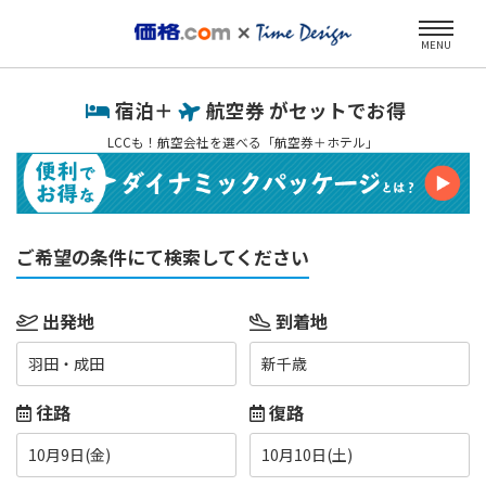
MENU
宿泊＋
航空券 がセットでお得
LCCも！航空会社を選べる「航空券＋ホテル」
ご希望の条件にて検索してください
出発地
到着地
羽田・成田
新千歳
往路
復路
10月9日(金)
10月10日(土)