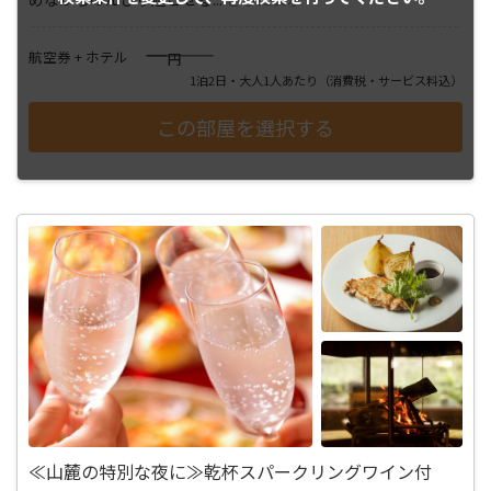
――――
航空券 + ホテル
円
1泊2日・大人1人あたり
（消費税・サービス料込）
≪山麓の特別な夜に≫乾杯スパークリングワイン付