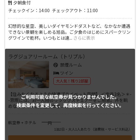
夕朝食付
チェックイン：14:00 チェックアウト：11:00
幻想的な星空、美しいダイヤモンドダストなど、なかなか遭遇
できない景観を楽しめる旭岳。ご夕食のはじめにスパークリン
グワインで乾杯。いつもとは違
...
さらに表示
ラグジュアリールーム（トリプル）
禁煙ルーム
ツイン
大人気！残り2部屋
【住みたくなるような快適プライベート空間】 ＜定員3名＞＊-
ご利用可能な航空券が
見つかりませんでした。
-窓際には、お一人用のリラックスチェアーをご用意。外を眺
検索条件を変更して、
再度検索を行ってください。
めながらのんびり過ごせる
...
さらに表示
――――
航空券 + ホテル
円
1泊2日・大人1人あたり
（消費税・サービス料込）