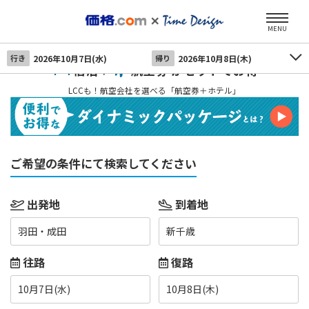
MENU
行き
2026年10月7日(水)
帰り
2026年10月8日(木)
宿泊＋
航空券 がセットでお得
LCCも！航空会社を選べる「航空券＋ホテル」
ご希望の条件にて検索してください
出発地
到着地
羽田・成田
新千歳
往路
復路
10月7日(水)
10月8日(木)