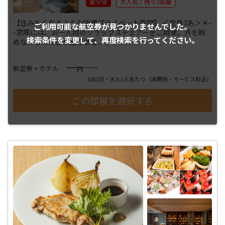
最安値
大人気！残り2部屋
【住みたくなるような快適プライベート空間】 ＜定員3名＞＊-
ご利用可能な航空券が
見つかりませんでした。
-窓際には、お一人用のリラックスチェアーをご用意。外を眺
検索条件を変更して、
再度検索を行ってください。
めながらのんびり過ごせる
...
さらに表示
――――
航空券 + ホテル
円
1泊2日・大人1人あたり
（消費税・サービス料込）