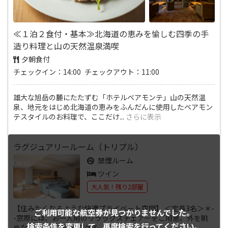
≪１泊２食付・基本≫北海道の恵みを愉しむ四季の手
造り料理と山の天然温泉満喫
夕朝食付
チェックイン：14:00 チェックアウト：11:00
雄大な旭岳の麓にたたずむ「ホテルベアモンテ」山の天然温
泉、地元をはじめ北海道の恵みをふんだんに使用したベアモン
テスタイルのお料理で、ここだけ
...
さらに表示
ラグジュアリールーム（トリプル）
禁煙ルーム
ツイン
大人気！残り2部屋
【住みたくなるような快適プライベート空間】 ＜定員3名＞＊-
ご利用可能な航空券が
見つかりませんでした。
-窓際には、お一人用のリラックスチェアーをご用意。外を眺
検索条件を変更して、
再度検索を行ってください。
めながらのんびり過ごせる
...
さらに表示