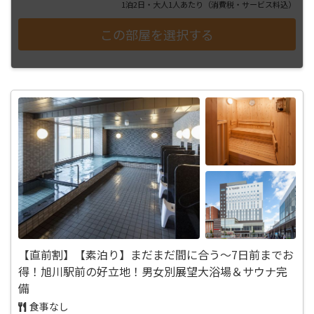
1泊2日・大人1人あたり
（消費税・サービス料込）
【直前割】【素泊り】まだまだ間に合う～7日前までお
得！旭川駅前の好立地！男女別展望大浴場＆サウナ完
備
食事なし