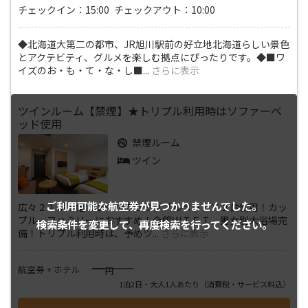
チェックイン：15:00 チェックアウト：10:00
◆北海道大第二の都市、JR旭川駅前の好立地北海道らしい景色
とアクテビティ、グルメを楽しむ拠点にぴったりです。◆■ワ
イズのお・も・て・な・し■
...
さらに表示
ツインルーム【禁煙】★トリプル利用時はソファーベ
ッド使用
禁煙ルーム
ツイン
ご利用可能な航空券が
見つかりませんでした。
広々２１㎡！幅１２０㎝のセミダブルベッド×２台使用！カッ
プル、ファミリーにおすすめ！全館ＷＩＦＩ、男女別大浴場完
検索条件を変更して、
再度検索を行ってください。
備！トリプル利用時は、予めツ
...
さらに表示
――――
航空券 + ホテル
円
1泊2日・大人1人あたり
（消費税・サービス料込）