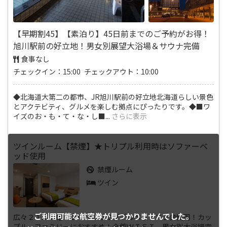
【早期割45】【素泊り】45日前までのご予約がお得！
旭川駅前の好立地！男女別展望大浴場＆サウナ完備
食事なし
チェックイン：15:00 チェックアウト：10:00
◆北海道大第二の都市、JR旭川駅前の好立地北海道らしい景色
とアクテビティ、グルメを楽しむ拠点にぴったりです。◆■ワ
イズのお・も・て・な・し■
...
さらに表示
ツインルーム【禁煙】★トリプル利用時はソファーベ
ッド使用
禁煙ルーム
ツイン
ご利用可能な航空券が
見つかりませんでした。
広々２１㎡！幅１２０㎝のセミダブルベッド×２台使用！カッ
プル、ファミリーにおすすめ！全館ＷＩＦＩ、男女別大浴場完