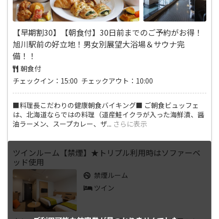
【早期割30】【朝食付】30日前までのご予約がお得！
旭川駅前の好立地！男女別展望大浴場＆サウナ完
備！！
朝食付
チェックイン：15:00 チェックアウト：10:00
■料理長こだわりの健康朝食バイキング■ ご朝食ビュッフェ
は、北海道ならではの料理（道産鮭イクラが入った海鮮漬、醤
油ラーメン、スープカレー、ザ
...
さらに表示
ツインルーム【禁煙】★トリプル利用時はソファーベ
ッド使用
禁煙ルーム
ツイン