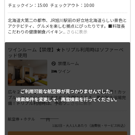
チェックイン：15:00 チェックアウト：10:00
北海道大第二の都市、JR旭川駅前の好立地北海道らしい景色と
アクテビティ、グルメを楽しむ拠点にぴったりです。■料理長
こだわりの健康朝食バイキン
...
さらに表示
ツインルーム【禁煙】★トリプル利用時はソファーベ
ッド使用
禁煙ルーム
ツイン
ご利用可能な航空券が
見つかりませんでした。
広々２１㎡！幅１２０㎝のセミダブルベッド×２台使用！カッ
プル、ファミリーにおすすめ！全館ＷＩＦＩ、男女別大浴場完
検索条件を変更して、
再度検索を行ってください。
備！トリプル利用時は、予めツ
...
さらに表示
――――
航空券 + ホテル
円
1泊2日・大人1人あたり
（消費税・サービス料込）