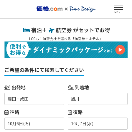
MENU
宿泊＋
航空券 がセットでお得
LCCも！航空会社を選べる「航空券＋ホテル」
ご希望の条件にて検索してください
出発地
到着地
羽田・成田
旭川
往路
復路
10月6日(火)
10月7日(水)