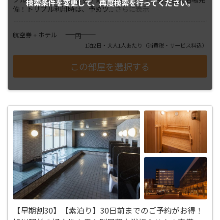
検索条件を変更して、
再度検索を行ってください。
備！トリプル利用時は、予めツ
...
さらに表示
――――
航空券 + ホテル
円
1泊2日・大人1人あたり
（消費税・サービス料込）
【早期割30】【素泊り】30日前までのご予約がお得！