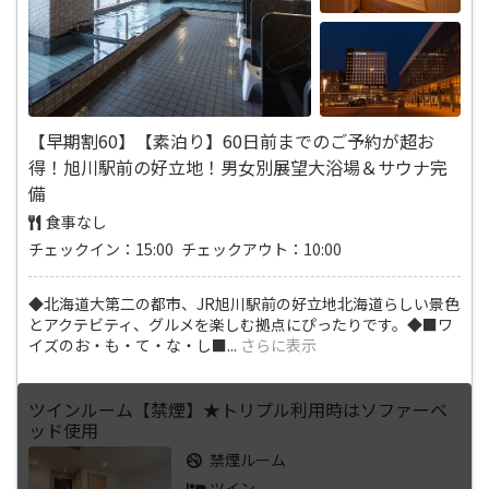
【早期割60】【素泊り】60日前までのご予約が超お
得！旭川駅前の好立地！男女別展望大浴場＆サウナ完
備
食事なし
チェックイン：15:00 チェックアウト：10:00
◆北海道大第二の都市、JR旭川駅前の好立地北海道らしい景色
とアクテビティ、グルメを楽しむ拠点にぴったりです。◆■ワ
イズのお・も・て・な・し■
...
さらに表示
ツインルーム【禁煙】★トリプル利用時はソファーベ
ッド使用
禁煙ルーム
ツイン