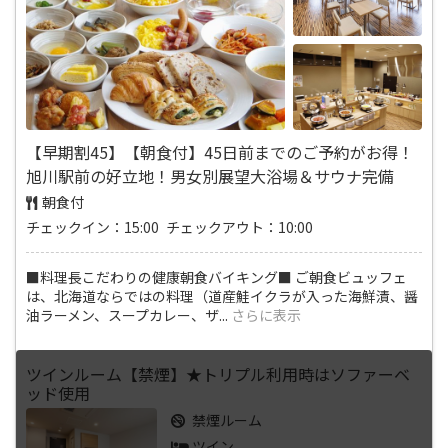
【早期割45】【朝食付】45日前までのご予約がお得！
旭川駅前の好立地！男女別展望大浴場＆サウナ完備
朝食付
チェックイン：15:00 チェックアウト：10:00
■料理長こだわりの健康朝食バイキング■ ご朝食ビュッフェ
は、北海道ならではの料理（道産鮭イクラが入った海鮮漬、醤
油ラーメン、スープカレー、ザ
...
さらに表示
ツインルーム【禁煙】★トリプル利用時はソファーベ
ッド使用
禁煙ルーム
ツイン