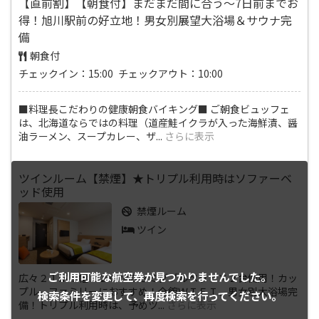
【直前割】【朝食付】まだまだ間に合う～7日前までお
得！旭川駅前の好立地！男女別展望大浴場＆サウナ完
備
朝食付
チェックイン：15:00 チェックアウト：10:00
■料理長こだわりの健康朝食バイキング■ ご朝食ビュッフェ
は、北海道ならではの料理（道産鮭イクラが入った海鮮漬、醤
油ラーメン、スープカレー、ザ
...
さらに表示
ツインルーム【禁煙】★トリプル利用時はソファーベ
ッド使用
禁煙ルーム
ツイン
ご利用可能な航空券が
見つかりませんでした。
広々２１㎡！幅１２０㎝のセミダブルベッド×２台使用！カッ
プル、ファミリーにおすすめ！全館ＷＩＦＩ、男女別大浴場完
検索条件を変更して、
再度検索を行ってください。
備！トリプル利用時は、予めツ
...
さらに表示