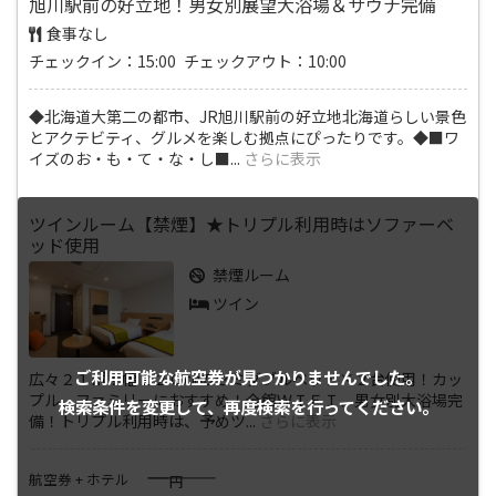
旭川駅前の好立地！男女別展望大浴場＆サウナ完備
食事なし
チェックイン：15:00 チェックアウト：10:00
◆北海道大第二の都市、JR旭川駅前の好立地北海道らしい景色
とアクテビティ、グルメを楽しむ拠点にぴったりです。◆■ワ
イズのお・も・て・な・し■
...
さらに表示
ツインルーム【禁煙】★トリプル利用時はソファーベ
ッド使用
禁煙ルーム
ツイン
ご利用可能な航空券が
見つかりませんでした。
広々２１㎡！幅１２０㎝のセミダブルベッド×２台使用！カッ
プル、ファミリーにおすすめ！全館ＷＩＦＩ、男女別大浴場完
検索条件を変更して、
再度検索を行ってください。
備！トリプル利用時は、予めツ
...
さらに表示
――――
航空券 + ホテル
円