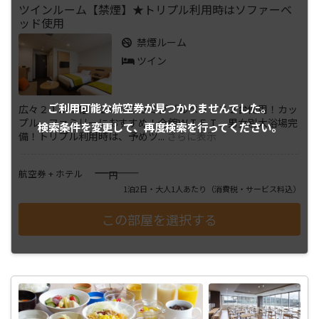
ツインルーム【禁煙】★トリプル利用時はソファーベ
ッド使用
禁煙ルーム
ツイン
ご利用可能な航空券が
見つかりませんでした。
広々２１㎡！幅１２０㎝のセミダブルベッド×２台使用！カッ
プル、ファミリーにおすすめ！全館ＷＩＦＩ、男女別大浴場完
検索条件を変更して、
再度検索を行ってください。
備！トリプル利用時は、予めツ
...
さらに表示
――――
航空券 + ホテル
円
1泊2日・大人1人あたり
（消費税・サービス料込）