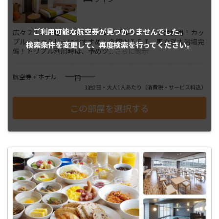
ご利用可能な航空券が
見つかりませんでした。
広々２１㎡！幅１２０㎝のセミダブルベッド×２台使用！カッ
プル、ファミリーにおすすめ！全館ＷＩＦＩ、男女別大浴場完
検索条件を変更して、
再度検索を行ってください。
備！トリプル利用時は、予めツ
...
さらに表示
――――
航空券 + ホテル
円
1泊2日・大人1人あたり
（消費税・サービス料込）