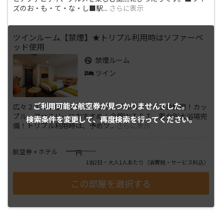
ズのお・も・て・な・し■駅
...
さらに表示
ツインルーム【禁煙】★トリプル利用時はソファーベ
ッド使用
禁煙ルーム
ツイン
ご利用可能な航空券が
見つかりませんでした。
広々２１㎡！幅１２０㎝のセミダブルベッド×２台使用！カッ
プル、ファミリーにおすすめ！全館ＷＩＦＩ、男女別大浴場完
検索条件を変更して、
再度検索を行ってください。
備！トリプル利用時は、予めツ
...
さらに表示
――――
航空券 + ホテル
円
1泊2日・大人1人あたり
（消費税・サービス料込）