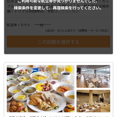
ご利用可能な航空券が
見つかりませんでした。
広々２１㎡！幅１２０㎝のセミダブルベッド×２台使用！カッ
プル、ファミリーにおすすめ！全館ＷＩＦＩ、男女別大浴場完
検索条件を変更して、
再度検索を行ってください。
備！トリプル利用時は、予めツ
...
さらに表示
――――
航空券 + ホテル
円
1泊2日・大人1人あたり
（消費税・サービス料込）