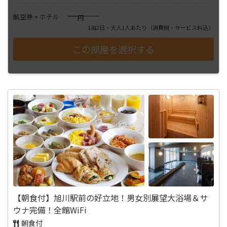
――――
航空券 + ホテル
円
1泊2日・大人1人あたり
（消費税・サービス料込）
【朝食付】旭川駅前の好立地！男女別展望大浴場＆サ
ウナ完備！全館WiFi
朝食付