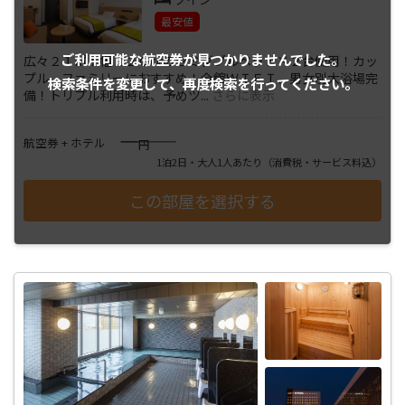
最安値
ご利用可能な航空券が
見つかりませんでした。
広々２１㎡！幅１２０㎝のセミダブルベッド×２台使用！カッ
プル、ファミリーにおすすめ！全館ＷＩＦＩ、男女別大浴場完
検索条件を変更して、
再度検索を行ってください。
備！トリプル利用時は、予めツ
...
さらに表示
――――
航空券 + ホテル
円
1泊2日・大人1人あたり
（消費税・サービス料込）