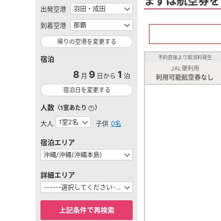
まずは航空券を
出発空港
到着空港
帰りの空港を変更する
予約直後より取消料発生
宿泊
JAL便利用
8
9
1
月
日から
泊
利用可能航空券なし
宿泊日を変更する
人数
（1室あたり
）
大人
子供
0名
宿泊エリア
詳細エリア