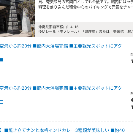
島、奄美諸島の玄関口としても至便です。館内にはラ
料理を盛り込んだ和食中心のバイキングで元気をチャ
沖縄県那覇市松山1-4-16
ゆいレール（モノレール）「県庁前」または「美栄橋」駅から
空港から約20分 ■館内大浴場完備 ■主要観光スポットにアク
 ■
空港から約20分 ■館内大浴場完備 ■主要観光スポットにアク
 □
】■焼き立てナンと本格インドカレー3種類が美味しい ■約40