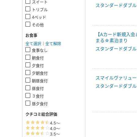
スイート
スタンダードダブル
トリプル
4ベッド
その他
【Aカード新規入会
お食事
まる☆素泊まり
全て選択
｜
全て解除
スタンダードダブル
食事なし
朝食付
夕食付
夕朝食付
スマイルヴァリュー
朝昼食付
スタンダードダブル
昼食付
３食付
昼夕食付
クチコミ総合評価