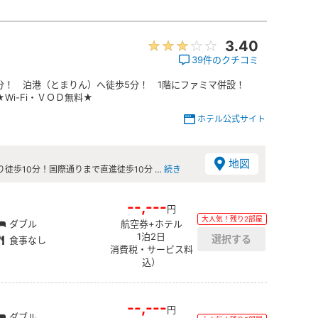
3.40
39件のクチコミ
分！ 泊港（とまりん）へ徒歩5分！ 1階にファミマ併設！
Wi-Fi・ＶＯＤ無料★
ホテル公式サイト
地図
徒歩10分！国際通りまで直進徒歩10分 …
続き
--,---
円
大人気！残り2部屋
ダブル
航空券+ホテル
1泊2日
食事なし
消費税・サービス料
込）
--,---
円
ダブル