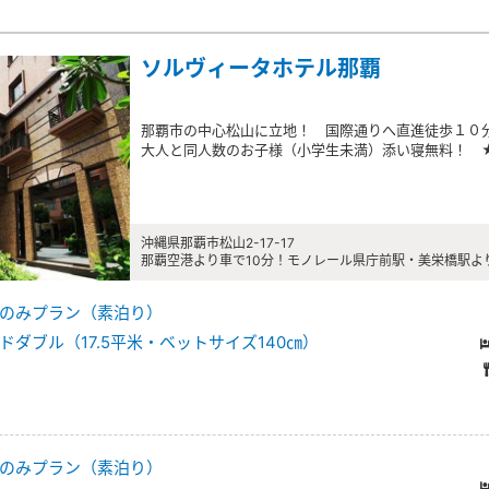
ソルヴィータホテル那覇
那覇市の中心松山に立地！ 国際通りへ直進徒歩１０
大人と同人数のお子様（小学生未満）添い寝無料！ ★
沖縄県那覇市松山2-17-17
那覇空港より車で10分！モノレール県庁前駅・美栄橋駅より
のみプラン（素泊り）
ダブル（17.5平米・ベットサイズ140㎝）
のみプラン（素泊り）