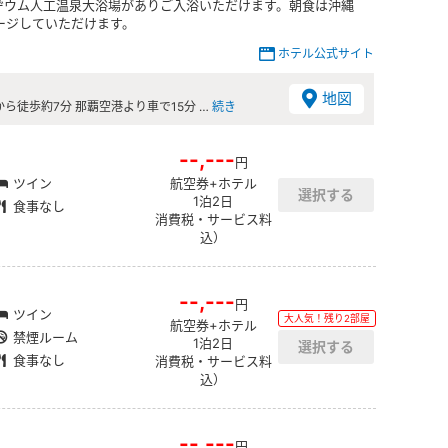
ヂウム人工温泉大浴場がありご入浴いただけます。朝食は沖縄
ージしていただけます。
ホテル公式サイト
地図
徒歩約7分 那覇空港より車で15分 …
続き
--,---
円
ツイン
航空券+ホテル
1泊2日
食事なし
消費税・サービス料
込）
--,---
円
ツイン
大人気！残り2部屋
航空券+ホテル
禁煙ルーム
1泊2日
食事なし
消費税・サービス料
込）
--,---
円