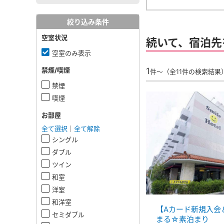
絞り込み条件
空室状況
続いて、宿泊先
空室のみ表示
1
禁煙/喫煙
件～（全11件の検索結果
禁煙
喫煙
お部屋
全て選択
｜
全て解除
シングル
ダブル
ツイン
和室
洋室
和洋室
【Aカード新規入会
セミダブル
まる☆素泊まり