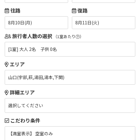
往路
復路
8月10日(月)
8月11日(火)
旅行者人数の選択
（1室あたり
）
[1室] 大人 2名 子供 0名
エリア
山口(宇部,萩,湯田,湯本,下関)
詳細エリア
選択してください
こだわり条件
【満室表示】 空室のみ